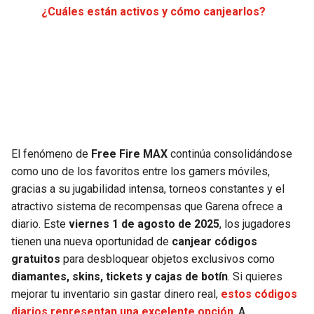
¿Cuáles están activos y cómo canjearlos?
JAGUARS
WIZARDS
TITANS
WARRIORS
COWBOYS
CLIPPERS
GIANTS
LAKERS
El fenómeno de
Free Fire MAX
continúa consolidándose
EAGLES
SUNS
como uno de los favoritos entre los gamers móviles,
gracias a su jugabilidad intensa, torneos constantes y el
COMMANDERS
KINGS
atractivo sistema de recompensas que Garena ofrece a
diario. Este
viernes 1 de agosto de 2025
, los jugadores
CARDINALS
MAVERICKS
tienen una nueva oportunidad de
canjear códigos
gratuitos
para desbloquear objetos exclusivos como
RAMS
ROCKETS
diamantes, skins, tickets y cajas de botín
. Si quieres
mejorar tu inventario sin gastar dinero real,
estos códigos
49ERS
GRIZZLIES
diarios representan una excelente opción
. A