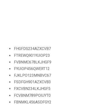
BUCCANEERS
FHGFDS234AZXCVB7
FTREWQ901YUIOP23
FVBNMC678LKJHGF9
FYUIOP456QWERT12
FJKLPO123MNBVC67
FSDFGH901AZXCVB3
FXCVBN234LKJHGF5
FCVBNM789POIUYT0
FBNMKL456ASDFGY2