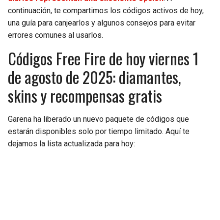
continuación, te compartimos los códigos activos de hoy,
SEAHAWKS
PELICANS
una guía para canjearlos y algunos consejos para evitar
errores comunes al usarlos.
BEARS
SPURS
Códigos Free Fire de hoy viernes 1
de agosto de 2025: diamantes,
LIONS
NUGGETS
skins y recompensas gratis
PACKERS
TIMBERWOLVES
Garena ha liberado un nuevo paquete de códigos que
VIKINGS
THUNDER
estarán disponibles solo por tiempo limitado. Aquí te
dejamos la lista actualizada para hoy:
FALCONS
TRAIL BLAZERS
PANTHERS
JAZZ
SAINTS