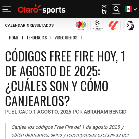
CALENDARIO
RESULTADOS
REGRESAR
REGRESAR
REGRESAR
REGRESAR
REGRESAR
REGRESAR
REGRESAR
REGRESAR
LIGA MX
CHAMPIONS LEAGU
LALIGA
PRE
HOME
I
TENDENCIAS
I
VIDEOJUEGOS
I
CÓDIGOS FREE FIRE HOY, 1 DE AG
FÚTBOL
FÚTBOL INTERNACIONAL
MOTOR
NFL
NBA
BÉISBOL
OTROS DEPORTES
ACTUALIDAD
CÓDIGOS FREE FIRE HOY, 1
MUNDIAL 2026
CHAMPIONS LEAGUE
FÓRMULA 1
MEXICANO
CICLISMO
TENDENCIAS
BILLS
CELTICS
DE AGOSTO DE 2025:
LIGA MX
LALIGA
NASCAR
MLB
TENIS
MÚSICA
DOLPHINS
NETS
¿CUÁLES SON Y CÓMO
SELECCIÓN MEXICANA
PREMIER LEAGUE
BOXEO
CINE Y TV
PATRIOTS
KNICKS
CANJEARLOS?
CONCACHAMPIONS
SERIE A
GOLF
VIDEOJUEGOS
JETS
76ERS
PUBLICADO
1 AGOSTO, 2025
POR
ABRAHAM BENCID
FÚTBOL DE ESTUFA
BUNDESLIGA
UFC
BRONCOS
RAPTORS
Canjea los códigos Free Fire del 1 de agosto 2025 y
FÚTBOL FEMENIL
LIGUE 1
obtén diamantes, skins y recompensas exclusivas por
CHIEFS
BULLS