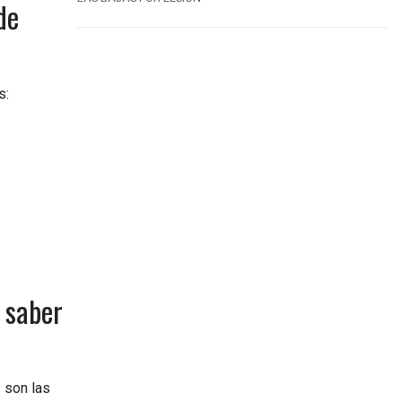
de
s:
 saber
 son las