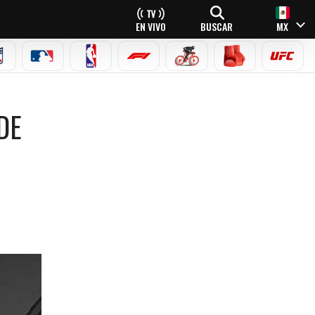
EN VIVO
BUSCAR
MX
NFL
MLB
NBA
FÓRMULA 1
CICLISMO
BOXEO
UFC
DE