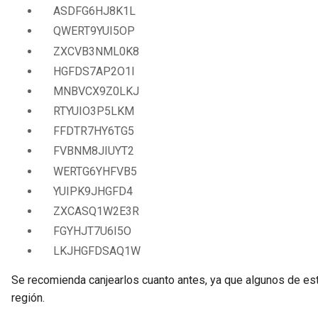
ASDFG6HJ8K1L
QWERT9YUI5OP
ZXCVB3NML0K8
HGFDS7AP2O1I
MNBVCX9Z0LKJ
RTYUIO3P5LKM
FFDTR7HY6TG5
FVBNM8JIUYT2
WERTG6YHFVB5
YUIPK9JHGFD4
ZXCASQ1W2E3R
FGYHJT7U6I5O
LKJHGFDSAQ1W
Se recomienda canjearlos cuanto antes, ya que algunos de es
región.