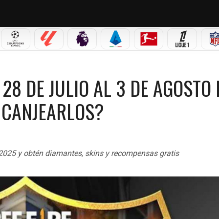
 MX
CHAMPIONS LEAGUE
LALIGA
PREMIER LEAGUE
SERIE A
BUNDESLIGA
LIGUE 1
DE JULIO AL 3 DE AGOSTO DE 2025: ¿CUÁLES SON Y CÓMO CANJEARLOS?
 28 DE JULIO AL 3 DE AGOSTO 
 CANJEARLOS?
o 2025 y obtén diamantes, skins y recompensas gratis