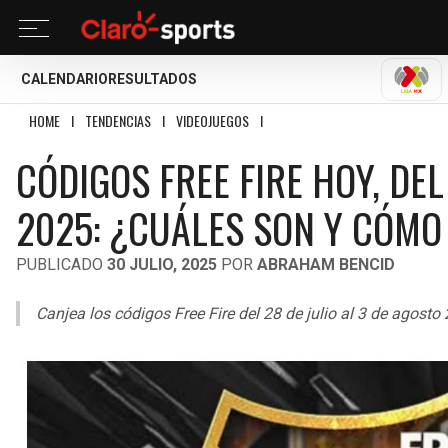
CALENDARIO
RESULTADOS
LIGA
HOME
I
TENDENCIAS
I
VIDEOJUEGOS
I
CÓDIGOS FREE FIRE HOY, DEL 28 
CÓDIGOS FREE FIRE HOY, DEL
2025: ¿CUÁLES SON Y CÓMO
PUBLICADO
30 JULIO, 2025
POR
ABRAHAM BENCID
Canjea los códigos Free Fire del 28 de julio al 3 de agost