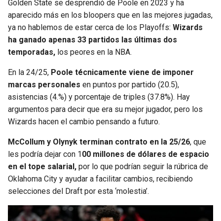
Golden State se desprendió de Poole en 2023 y ha
BUCCANEERS
aparecido más en los bloopers que en las mejores jugadas,
ya no hablemos de estar cerca de los Playoffs:
Wizards
ha ganado apenas 33 partidos las últimas dos
temporadas,
los peores en la NBA.
En la 24/25,
Poole técnicamente viene de imponer
marcas personales
en puntos por partido (20.5),
asistencias (4.%) y porcentaje de triples (37.8%). Hay
argumentos para decir que era su mejor jugador, pero los
Wizards hacen el cambio pensando a futuro.
McCollum y Olynyk terminan contrato en la 25/26
, que
les podría dejar con 1
00 millones de dólares de espacio
en el tope salarial,
por lo que podrían seguir la rúbrica de
Oklahoma City y ayudar a facilitar cambios, recibiendo
selecciones del Draft por esta ‘molestia’.