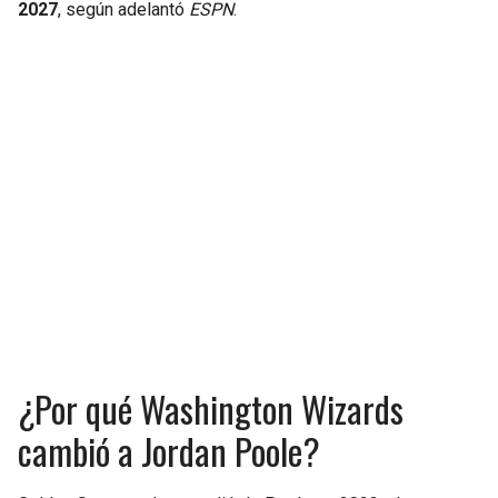
2027
, según adelantó
ESPN
.
SEAHAWKS
PELICANS
BEARS
SPURS
LIONS
NUGGETS
PACKERS
TIMBERWOLVES
VIKINGS
THUNDER
FALCONS
TRAIL BLAZERS
PANTHERS
JAZZ
¿Por qué Washington Wizards
cambió a Jordan Poole?
SAINTS