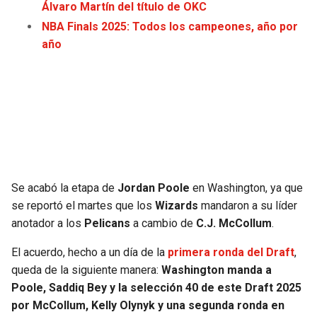
Álvaro Martín del título de OKC
JAGUARS
WIZARDS
NBA Finals 2025: Todos los campeones, año por
año
TITANS
WARRIORS
COWBOYS
CLIPPERS
GIANTS
LAKERS
EAGLES
SUNS
Se acabó la etapa de
Jordan Poole
en Washington, ya que
COMMANDERS
KINGS
se reportó el martes que los
Wizards
mandaron a su líder
anotador a los
Pelicans
a cambio de
C.J. McCollum
.
CARDINALS
MAVERICKS
El acuerdo, hecho a un día de la
primera ronda del Draft
,
queda de la siguiente manera:
Washington manda a
RAMS
ROCKETS
Poole, Saddiq Bey y la selección 40 de este Draft 2025
por McCollum, Kelly Olynyk y una segunda ronda en
49ERS
GRIZZLIES