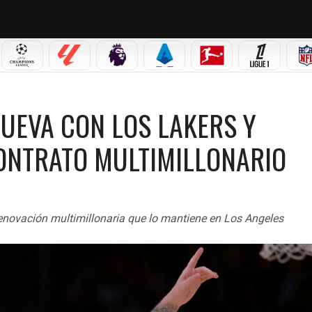
 MX
CHAMPIONS LEAGUE
LALIGA
PREMIER LEAGUE
SERIE A
BUNDESLIGA
LIGUE 1
S LAKERS Y ENCIENDE LA NBA CON UN CONTRATO MULTIMILLONARIO
NUEVA CON LOS LAKERS Y
ONTRATO MULTIMILLONARIO
renovación multimillonaria que lo mantiene en Los Angeles