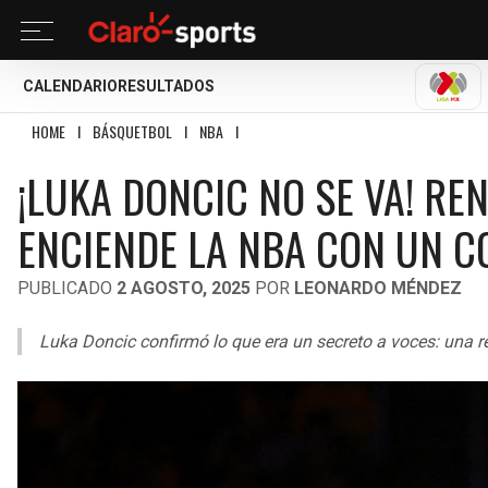
CALENDARIO
RESULTADOS
LIGA
HOME
I
BÁSQUETBOL
I
NBA
I
¡LUKA DONCIC NO SE VA! RENUEVA CON LO
¡LUKA DONCIC NO SE VA! RE
ENCIENDE LA NBA CON UN C
PUBLICADO
2 AGOSTO, 2025
POR
LEONARDO MÉNDEZ
Luka Doncic confirmó lo que era un secreto a voces: una 