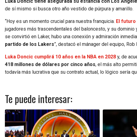
Luka Doncic tiene asegurada su estancia con Los Angele
de sí mismo si busca otro año vestido de púrpura y amarillo.
“Hoy es un momento crucial para nuestra franquicia.
El futur
jugadores más trascendentales del baloncesto, y su dominio
se convirtió en Laker, hubo una conexión y admiración inmediat
partido de los Lakers
”, destacó el mánager del equipo, Rob 
Luka Doncic cumplirá 10 años en la NBA en 2028
y, de acu
418 millones de dólares por cinco años
, el más alto permit
todavía más lucrativa que su contrato actual, lo lógico sería q
Te puede interesar: