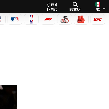
EN VIVO
BUSCAR
MX
NFL
MLB
NBA
FÓRMULA 1
CICLISMO
BOXEO
UFC