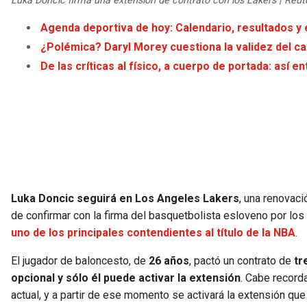
Luka Doncic firma una extensión de contrato con los Lakers | Reut
Agenda deportiva de hoy: Calendario, resultados y
¿Polémica? Daryl Morey cuestiona la validez del 
De las críticas al físico, a cuerpo de portada: así 
Luka Doncic seguirá en Los Angeles Lakers
, una renovaci
de confirmar con la firma del basquetbolista esloveno por lo
uno de los principales contendientes al título de la NBA
.
El jugador de baloncesto, de
26 años
, pactó un contrato de
tr
opcional y sólo él puede activar la extensión
. Cabe record
actual, y a partir de ese momento se activará la extensión que