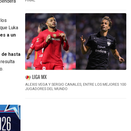
FINAL
ependerá
 los
 que Luka
tes a un
 de hasta
 resulta
o.
LIGA MX
ALEXIS VEGA Y SERGIO CANALES, ENTRE LOS MEJORES 100
JUGADORES DEL MUNDO