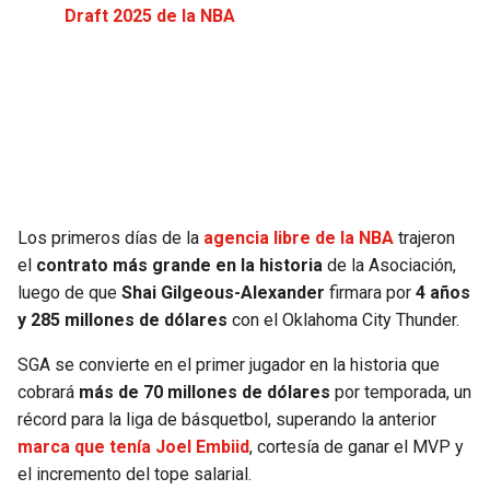
Draft 2025 de la NBA
JAGUARS
WIZARDS
TITANS
WARRIORS
COWBOYS
CLIPPERS
GIANTS
LAKERS
Los primeros días de la
agencia libre de la NBA
trajeron
EAGLES
SUNS
el
contrato más grande en la historia
de la Asociación,
luego de que
Shai Gilgeous-Alexander
firmara por
4 años
COMMANDERS
KINGS
y 285 millones de dólares
con el Oklahoma City Thunder.
CARDINALS
MAVERICKS
SGA se convierte en el primer jugador en la historia que
cobrará
más de 70 millones de dólares
por temporada, un
RAMS
ROCKETS
récord para la liga de básquetbol, superando la anterior
marca que tenía Joel Embiid
, cortesía de ganar el MVP y
el incremento del tope salarial.
49ERS
GRIZZLIES