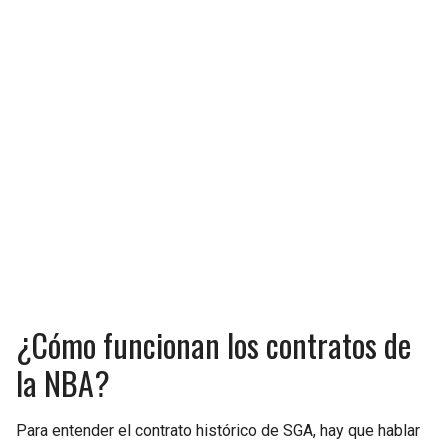
SEAHAWKS
PELICANS
BEARS
SPURS
LIONS
NUGGETS
PACKERS
TIMBERWOLVES
VIKINGS
THUNDER
FALCONS
TRAIL BLAZERS
¿Cómo funcionan los contratos de
PANTHERS
JAZZ
la NBA?
SAINTS
Para entender el contrato histórico de SGA, hay que hablar