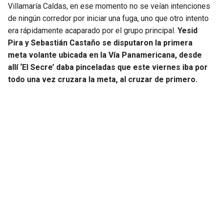
Villamaría Caldas, en ese momento no se veían intenciones
de ningún corredor por iniciar una fuga, uno que otro intento
SEAHAWKS
PELICANS
era rápidamente acaparado por el grupo principal.
Yesid
Pira y Sebastián Castaño se disputaron la primera
BEARS
SPURS
meta volante ubicada en la Vía Panamericana, desde
allí ‘El Secre’ daba pinceladas que este viernes iba por
LIONS
NUGGETS
todo una vez cruzara la meta, al cruzar de primero.
PACKERS
TIMBERWOLVES
VIKINGS
THUNDER
FALCONS
TRAIL BLAZERS
PANTHERS
JAZZ
SAINTS