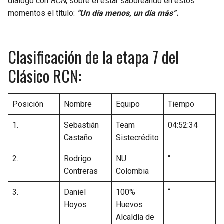
diálogo con
RCN
, sobre el estar saboreando en estos
momentos el título:
“Un día menos, un día más”.
Clasificación de la etapa 7 del
Clásico RCN:
Posición
Nombre
Equipo
Tiempo
1.
Sebastián
Team
04:52:34
Castaño
Sistecrédito
2.
Rodrigo
NU
“
Contreras
Colombia
3.
Daniel
100%
“
Hoyos
Huevos
Alcaldía de