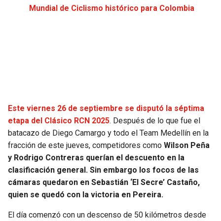
Mundial de Ciclismo histórico para Colombia
JAGUARS
WIZARDS
TITANS
WARRIORS
COWBOYS
CLIPPERS
GIANTS
LAKERS
Este viernes 26 de septiembre se disputó la séptima
EAGLES
SUNS
etapa del Clásico RCN 2025
. Después de lo que fue el
batacazo de Diego Camargo y todo el Team Medellín en la
COMMANDERS
KINGS
fracción de este jueves, competidores como
Wilson Peña
y Rodrigo Contreras querían el descuento en la
CARDINALS
MAVERICKS
clasificación general. Sin embargo los focos de las
cámaras quedaron en Sebastián ‘El Secre’ Castaño,
RAMS
ROCKETS
quien se quedó con la victoria en Pereira.
49ERS
GRIZZLIES
El día comenzó con un descenso de 50 kilómetros desde