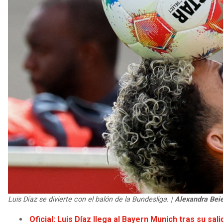
Luis Díaz se divierte con el balón de la Bundesliga
. |
Alexandra Beie
Oficial: Luis Díaz llega al Bayern Munich tras su sal