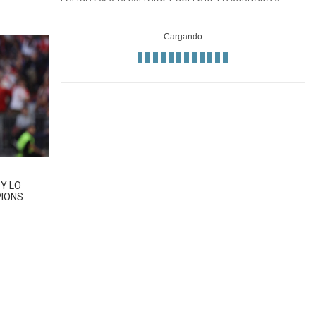
Y LO
PIONS