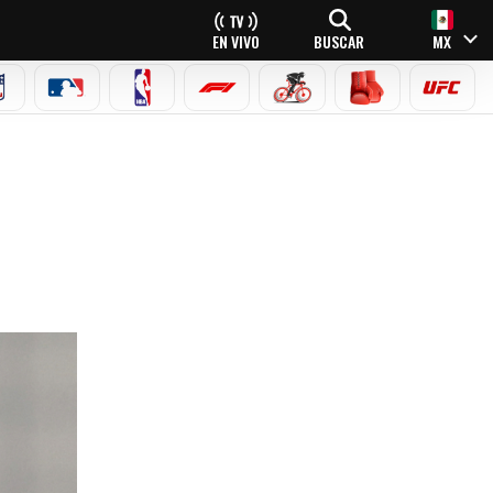
EN VIVO
BUSCAR
MX
NFL
MLB
NBA
FÓRMULA 1
CICLISMO
BOXEO
UFC