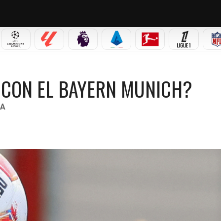
 MX
CHAMPIONS LEAGUE
LALIGA
PREMIER LEAGUE
SERIE A
BUNDESLIGA
LIGUE 1
AYERN MUNICH?
 CON EL BAYERN MUNICH?
NA