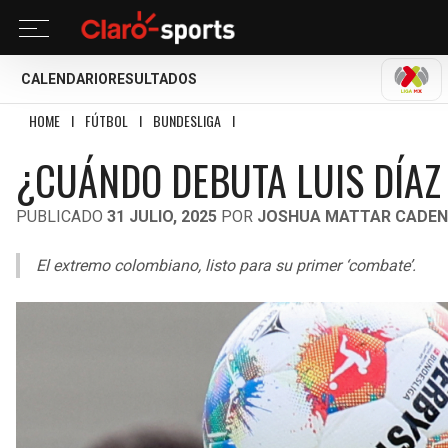
CALENDARIO
RESULTADOS
LIGA
HOME
I
FÚTBOL
I
BUNDESLIGA
I
¿CUÁNDO DEBUTA LUIS DÍAZ CON EL B
¿CUÁNDO DEBUTA LUIS DÍAZ
PUBLICADO
31 JULIO, 2025
POR
JOSHUA MATTAR CADE
El extremo colombiano, listo para su primer ‘combate’.