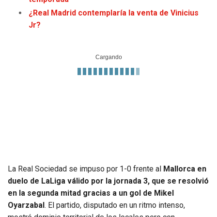
JAGUARS
WIZARDS
¿Real Madrid contemplaría la venta de Vinicius
Jr?
TITANS
WARRIORS
COWBOYS
CLIPPERS
GIANTS
LAKERS
EAGLES
SUNS
COMMANDERS
KINGS
CARDINALS
MAVERICKS
La Real Sociedad se impuso por 1-0 frente al
Mallorca en
duelo de LaLiga válido por la jornada 3, que se resolvió
RAMS
ROCKETS
en la segunda mitad gracias a un gol de Mikel
Oyarzabal
. El partido, disputado en un ritmo intenso,
49ERS
GRIZZLIES