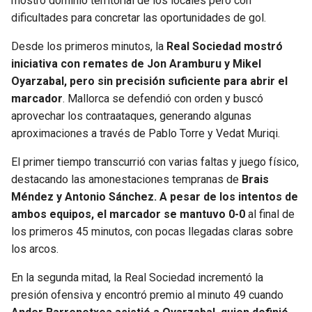
mostró dominio territorial de los locales pero con
dificultades para concretar las oportunidades de gol.
SEAHAWKS
PELICANS
Desde los primeros minutos, la
Real Sociedad mostró
BEARS
SPURS
iniciativa con remates de Jon Aramburu y Mikel
Oyarzabal, pero sin precisión suficiente para abrir el
marcador
. Mallorca se defendió con orden y buscó
LIONS
NUGGETS
aprovechar los contraataques, generando algunas
aproximaciones a través de Pablo Torre y Vedat Muriqi.
PACKERS
TIMBERWOLVES
El primer tiempo transcurrió con varias faltas y juego físico,
VIKINGS
THUNDER
destacando las amonestaciones tempranas de
Brais
Méndez y Antonio Sánchez. A pesar de los intentos de
FALCONS
TRAIL BLAZERS
ambos equipos, el marcador se mantuvo 0-0
al final de
los primeros 45 minutos, con pocas llegadas claras sobre
PANTHERS
JAZZ
los arcos.
En la segunda mitad, la Real Sociedad incrementó la
SAINTS
presión ofensiva y encontró premio al minuto 49 cuando