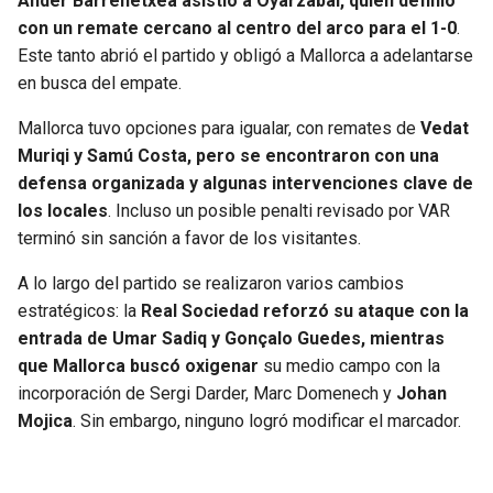
Ander Barrenetxea asistió a Oyarzabal, quien definió
BUCCANEERS
con un remate cercano al centro del arco para el 1-0
.
Este tanto abrió el partido y obligó a Mallorca a adelantarse
en busca del empate.
Mallorca tuvo opciones para igualar, con remates de
Vedat
Muriqi y Samú Costa, pero se encontraron con una
defensa organizada y algunas intervenciones clave de
los locales
. Incluso un posible penalti revisado por VAR
terminó sin sanción a favor de los visitantes.
A lo largo del partido se realizaron varios cambios
estratégicos: la
Real Sociedad reforzó su ataque con la
entrada de Umar Sadiq y Gonçalo Guedes, mientras
que Mallorca buscó oxigenar
su medio campo con la
incorporación de Sergi Darder, Marc Domenech y
Johan
Mojica
. Sin embargo, ninguno logró modificar el marcador.