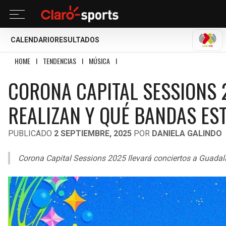
CALENDARIO
RESULTADOS
LIGA
HOME
I
TENDENCIAS
I
MÚSICA
I
CORONA CAPITAL SESSIONS 2025: ¿CUÁ
CORONA CAPITAL SESSIONS 
REALIZAN Y QUÉ BANDAS E
PUBLICADO
2 SEPTIEMBRE, 2025
POR
DANIELA GALINDO
Corona Capital Sessions 2025 llevará conciertos a Guadal