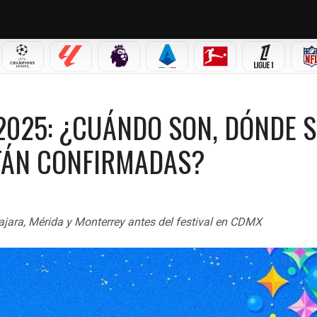
 MX
CHAMPIONS LEAGUE
LALIGA
PREMIER LEAGUE
SERIE A
BUNDESLIGA
LIGUE 1
NDO SON, DÓNDE SE REALIZAN Y QUÉ BANDAS ESTÁN CONFIRMADAS?
2025: ¿CUÁNDO SON, DÓNDE S
STÁN CONFIRMADAS?
ajara, Mérida y Monterrey antes del festival en CDMX