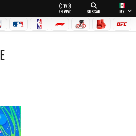
EN VIVO
BUSCAR
MX
NFL
MLB
NBA
FÓRMULA 1
CICLISMO
BOXEO
UFC
E