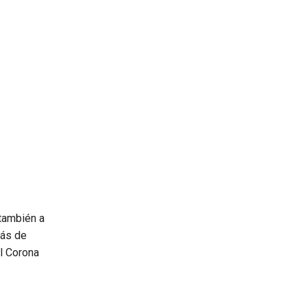
también a
ás de
el Corona