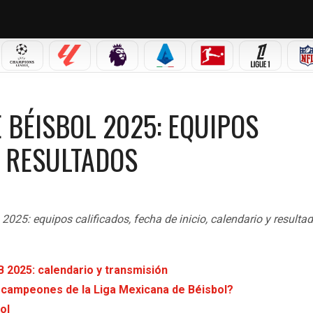
 MX
CHAMPIONS LEAGUE
LALIGA
PREMIER LEAGUE
SERIE A
BUNDESLIGA
LIGUE 1
25: EQUIPOS CALIFICADOS, CALENDARIO Y RESULTADOS
 BÉISBOL 2025: EQUIPOS
Y RESULTADOS
025: equipos calificados, fecha de inicio, calendario y resultad
B 2025: calendario y transmisión
o campeones de la Liga Mexicana de Béisbol?
ol