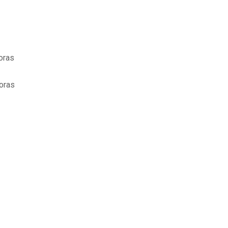
oras
oras