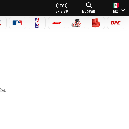
EN VIVO
BUSCAR
MX
NFL
MLB
NBA
FÓRMULA 1
CICLISMO
BOXEO
UFC
os.