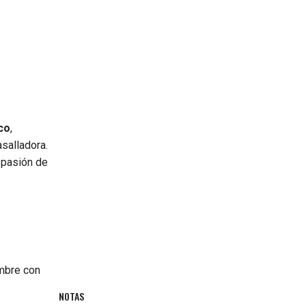
co
,
asalladora.
 pasión de
mbre con
NOTAS