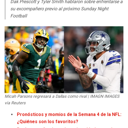
Dak Prescott y Tyler Smith hablaron sobre enfrentarse a
LIGA DE EXPANSIÓN MX
UEFA EUROPA LEAGUE
su excompañero previo al próximo Sunday Night
RAIDERS
CAVALIERS
LEAGUES CUP
UEFA CONFERENCE LEAGUE
Football
MLS
CHARGERS
PISTONS
COPA LIBERTADORES
RAVENS
PACERS
COPA SUDAMERICANA
BENGALS
BUCKS
LIGA BETPLAY
BROWNS
HAWKS
OTRAS LIGAS
STEELERS
HORNETS
Micah Parsons regresará a Dallas como rival | IMAGN IMAGES
vía Reuters
TEXANS
HEAT
Pronósticos y momios de la Semana 4 de la NFL:
COLTS
MAGIC
¿Quiénes son los favoritos?