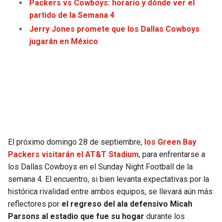
Packers vs Cowboys: horario y dónde ver el
JAGUARS
WIZARDS
partido de la Semana 4
Jerry Jones promete que los Dallas Cowboys
TITANS
WARRIORS
jugarán en México
COWBOYS
CLIPPERS
GIANTS
LAKERS
EAGLES
SUNS
COMMANDERS
KINGS
El próximo domingo 28 de septiembre,
los Green Bay
Packers visitarán el AT&T Stadium
, para enfrentarse a
CARDINALS
MAVERICKS
los Dallas Cowboys en el Sunday Night Football de la
semana 4. El encuentro, si bien levanta expectativas por la
RAMS
ROCKETS
histórica rivalidad entre ambos equipos, se llevará aún más
reflectores por
el regreso del ala defensivo Micah
49ERS
GRIZZLIES
Parsons al estadio que fue su hogar
durante los