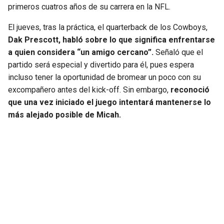
primeros cuatros años de su carrera en la NFL.
SEAHAWKS
PELICANS
El jueves, tras la práctica, el quarterback de los Cowboys,
Dak Prescott, habló sobre lo que significa enfrentarse
BEARS
SPURS
a quien considera “un amigo cercano”.
Señaló que el
partido será especial y divertido para él, pues espera
LIONS
NUGGETS
incluso tener la oportunidad de bromear un poco con su
excompañero antes del kick-off. Sin embargo,
reconoció
PACKERS
TIMBERWOLVES
que una vez iniciado el juego intentará mantenerse lo
más alejado posible de Micah.
VIKINGS
THUNDER
FALCONS
TRAIL BLAZERS
PANTHERS
JAZZ
SAINTS