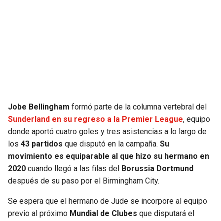
SEAHAWKS
PELICANS
BEARS
SPURS
LIONS
NUGGETS
PACKERS
TIMBERWOLVES
Jobe Bellingham
formó parte de la columna vertebral del
Sunderland en su regreso a la Premier League
, equipo
VIKINGS
THUNDER
donde aportó cuatro goles y tres asistencias a lo largo de
los
43 partidos
que disputó en la campaña.
Su
FALCONS
TRAIL BLAZERS
movimiento es equiparable al que hizo su hermano en
2020
cuando llegó a las filas del
Borussia Dortmund
PANTHERS
JAZZ
después de su paso por el Birmingham City.
SAINTS
Se espera que el hermano de Jude se incorpore al equipo
previo al próximo
Mundial de Clubes
que disputará el