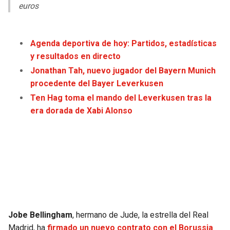
LIGA DE EXPANSIÓN MX
UEFA EUROPA LEAGUE
euros
RAIDERS
CAVALIERS
LEAGUES CUP
UEFA CONFERENCE LEAGUE
Agenda deportiva de hoy: Partidos, estadísticas
MLS
CHARGERS
PISTONS
y resultados en directo
Jonathan Tah, nuevo jugador del Bayern Munich
COPA LIBERTADORES
RAVENS
PACERS
procedente del Bayer Leverkusen
Ten Hag toma el mando del Leverkusen tras la
COPA SUDAMERICANA
BENGALS
BUCKS
era dorada de Xabi Alonso
LIGA BETPLAY
BROWNS
HAWKS
OTRAS LIGAS
STEELERS
HORNETS
TEXANS
HEAT
COLTS
MAGIC
Jobe Bellingham
, hermano de Jude, la estrella del Real
Madrid, ha
firmado un nuevo contrato con el Borussia