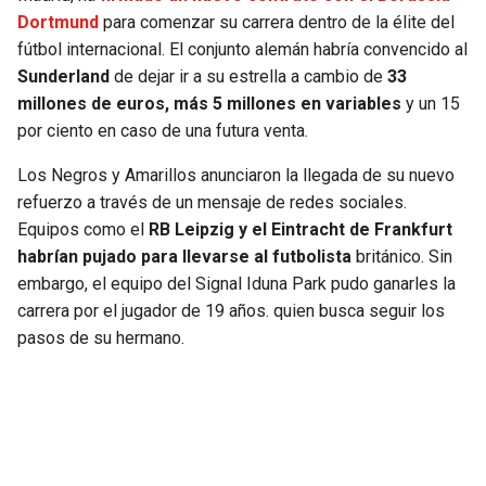
JAGUARS
WIZARDS
Dortmund
para comenzar su carrera dentro de la élite del
fútbol internacional. El conjunto alemán habría convencido al
Sunderland
de dejar ir a su estrella a cambio de
33
TITANS
WARRIORS
millones de euros, más 5 millones en variables
y un 15
por ciento en caso de una futura venta.
COWBOYS
CLIPPERS
Los Negros y Amarillos anunciaron la llegada de su nuevo
GIANTS
LAKERS
refuerzo a través de un mensaje de redes sociales.
Equipos como el
RB Leipzig y el Eintracht de Frankfurt
EAGLES
SUNS
habrían pujado para llevarse al futbolista
británico. Sin
embargo, el equipo del Signal Iduna Park pudo ganarles la
COMMANDERS
KINGS
carrera por el jugador de 19 años. quien busca seguir los
pasos de su hermano.
CARDINALS
MAVERICKS
RAMS
ROCKETS
49ERS
GRIZZLIES