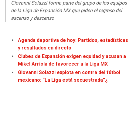
LIGA DE EXPANSIÓN MX
UEFA EUROPA LEAGUE
Giovanni Solazzi forma parte del grupo de los equipos
de la Liga de Expansión MX que piden el regreso del
RAIDERS
CAVALIERS
LEAGUES CUP
UEFA CONFERENCE LEAGUE
ascenso y descenso
MLS
CHARGERS
PISTONS
Agenda deportiva de hoy: Partidos, estadísticas
COPA LIBERTADORES
RAVENS
PACERS
y resultados en directo
Clubes de Expansión exigen equidad y acusan a
COPA SUDAMERICANA
BENGALS
BUCKS
Mikel Arriola de favorecer a la Liga MX
Giovanni Solazzi explota en contra del fútbol
LIGA BETPLAY
BROWNS
HAWKS
mexicano: “La Liga está secuestrada”¿
OTRAS LIGAS
STEELERS
HORNETS
TEXANS
HEAT
COLTS
MAGIC