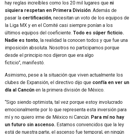
hay reglas increíbles como los 20 mil lugares que
ni
siquiera respetan en Primera División
. Además de
pasar la
certificación
, necesitan un voto de los equipos de
la Liga MX y en el Comité casi siempre ponían a los
últimos equipos del coeficiente.
Todo es súper ficticio.
Nadie es tonto
, la realidad la conocen todos y que fue una
imposición absoluta. Nosotros no participamos porque
desde el principio nos dijeron que era algo
ficticio”, manifestó.
Asimismo, pese a la situación que viven actualmente los
clubes de Expansión, el directivo dijo que
confía en ver un
día al Cancún
en la primera división de México.
“Sigo siendo optimista, tal vez porque estoy involucrado
emocionalmente por lo que representa esta inversión para
mí y no quiero irme de México ni Cancún.
Para mí no hay
un futuro sin ascenso.
Estamos convencidos que la ley
está de nuestra parte, el ascenso fue temporal, en ningún