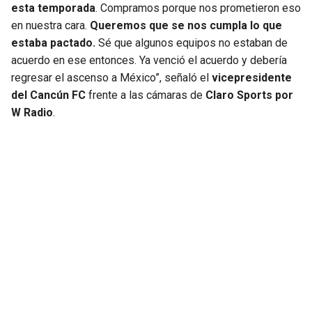
esta temporada
. Compramos porque nos prometieron eso
en nuestra cara.
Queremos que se nos cumpla lo que
SEAHAWKS
PELICANS
estaba pactado.
Sé que algunos equipos no estaban de
acuerdo en ese entonces. Ya venció el acuerdo y debería
BEARS
SPURS
regresar el ascenso a México”, señaló el
vicepresidente
del Cancún FC
frente a las cámaras de
Claro Sports por
LIONS
NUGGETS
W Radio
.
PACKERS
TIMBERWOLVES
VIKINGS
THUNDER
FALCONS
TRAIL BLAZERS
PANTHERS
JAZZ
SAINTS