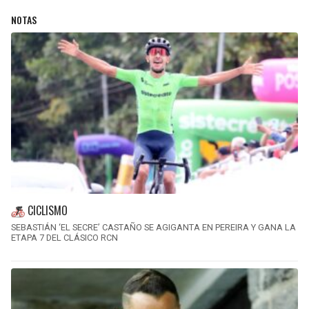
NOTAS
CICLISMO
SEBASTIÁN ‘EL SECRE’ CASTAÑO SE AGIGANTA EN PEREIRA Y GANA LA
ETAPA 7 DEL CLÁSICO RCN