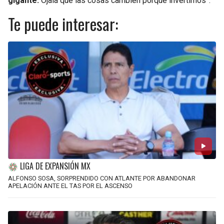
gigante.
Ojalá que las cosas cambien porque invertimos”.
Te puede interesar:
LIGA DE EXPANSIÓN MX
ALFONSO SOSA, SORPRENDIDO CON ATLANTE POR ABANDONAR
APELACIÓN ANTE EL TAS POR EL ASCENSO