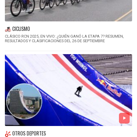
CICLISMO
CLÁSICO RCN 2025, EN VIVO: ¿QUIÉN GANÓ LA ETAPA 7? RESUMEN,
RESULTADOS Y CLASIFICACIONES DEL 26 DE SEPTIEMBRE
OTROS DEPORTES