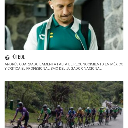
FÚTBOL
ANDRÉS GUARDADO LAMENTA FALTA DE RECONOCIMIENTO EN MÉXICO
Y CRITICA EL PROFESIONALISMO DEL JUGADOR NACIONAL