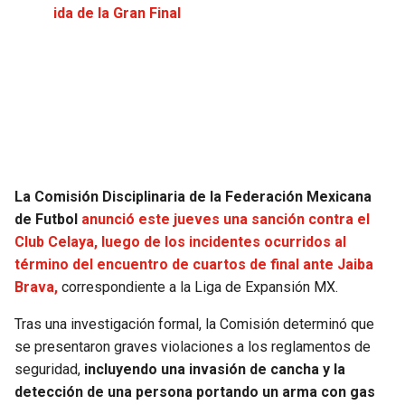
ida de la Gran Final
JAGUARS
WIZARDS
TITANS
WARRIORS
COWBOYS
CLIPPERS
GIANTS
LAKERS
La Comisión Disciplinaria de la Federación Mexicana
EAGLES
SUNS
de Futbol
anunció este jueves una sanción contra el
Club Celaya, luego de los incidentes ocurridos al
COMMANDERS
KINGS
término del encuentro de cuartos de final ante Jaiba
Brava,
correspondiente a la Liga de Expansión MX.
CARDINALS
MAVERICKS
Tras una investigación formal, la Comisión determinó que
RAMS
ROCKETS
se presentaron graves violaciones a los reglamentos de
seguridad,
incluyendo una invasión de cancha y la
detección de una persona portando un arma con gas
49ERS
GRIZZLIES