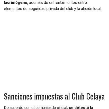
lacrimógeno,
además de enfrentamientos entre
elementos de seguridad privada del club y la afición local.
SEAHAWKS
PELICANS
BEARS
SPURS
LIONS
NUGGETS
PACKERS
TIMBERWOLVES
VIKINGS
THUNDER
FALCONS
TRAIL BLAZERS
PANTHERS
JAZZ
Sanciones impuestas al Club Celaya
SAINTS
De acuerdo con el comunicado oficial,
se detectó la