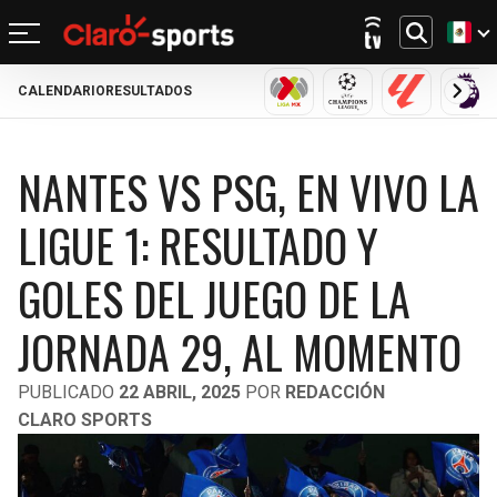
CALENDARIO
RESULTADOS
REGRESAR
REGRESAR
REGRESAR
REGRESAR
REGRESAR
REGRESAR
REGRESAR
REGRESAR
LIGA MX
CHAMPIONS LEAGU
LALIGA
PRE
FÚTBOL
FÚTBOL INTERNACIONAL
MOTOR
NFL
NBA
BÉISBOL
OTROS DEPORTES
ACTUALIDAD
NANTES VS PSG, EN VIVO LA
MUNDIAL 2026
CHAMPIONS LEAGUE
FÓRMULA 1
MEXICANO
CICLISMO
TENDENCIAS
BILLS
CELTICS
LIGUE 1: RESULTADO Y
LIGA MX
LALIGA
NASCAR
MLB
TENIS
MÚSICA
DOLPHINS
NETS
GOLES DEL JUEGO DE LA
SELECCIÓN MEXICANA
PREMIER LEAGUE
BOXEO
CINE Y TV
PATRIOTS
KNICKS
JORNADA 29, AL MOMENTO
CONCACHAMPIONS
SERIE A
GOLF
VIDEOJUEGOS
JETS
76ERS
PUBLICADO
22 ABRIL, 2025
POR
REDACCIÓN
FÚTBOL DE ESTUFA
BUNDESLIGA
UFC
CLARO SPORTS
BRONCOS
RAPTORS
FÚTBOL FEMENIL
LIGUE 1
CHIEFS
BULLS