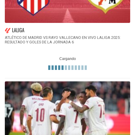
LALIGA
ATLÉTICO DE MADRID VS RAYO VALLECANO EN VIVO LALIGA 2025:
RESULTADO Y GOLES DE LA JORNADA 6