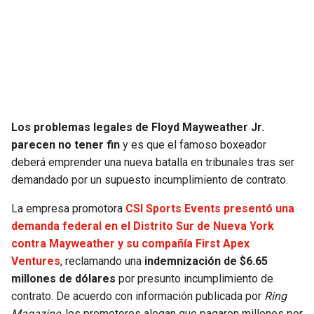
SEAHAWKS
PELICANS
BEARS
SPURS
LIONS
NUGGETS
Los problemas legales de Floyd Mayweather Jr.
PACKERS
TIMBERWOLVES
parecen no tener fin
y es que el famoso boxeador
deberá emprender una nueva batalla en tribunales tras ser
VIKINGS
THUNDER
demandado por un supuesto incumplimiento de contrato.
La empresa promotora
CSI Sports Events presentó una
FALCONS
TRAIL BLAZERS
demanda federal en el Distrito Sur de Nueva York
contra Mayweather y su compañía First Apex
PANTHERS
JAZZ
Ventures
, reclamando una
indemnización de
$6.65
millones de dólares
por presunto incumplimiento de
SAINTS
contrato. De acuerdo con información publicada por
Ring
Magazine
, los promotores alegan que pagaron millones por