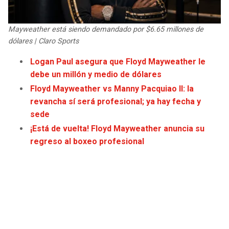
JAGUARS
WIZARDS
Mayweather está siendo demandado por $6.65 millones de
TITANS
WARRIORS
dólares | Claro Sports
Logan Paul asegura que Floyd Mayweather le
COWBOYS
CLIPPERS
debe un millón y medio de dólares
Floyd Mayweather vs Manny Pacquiao II: la
GIANTS
LAKERS
revancha sí será profesional; ya hay fecha y
sede
EAGLES
SUNS
¡Está de vuelta! Floyd Mayweather anuncia su
regreso al boxeo profesional
COMMANDERS
KINGS
CARDINALS
MAVERICKS
RAMS
ROCKETS
49ERS
GRIZZLIES