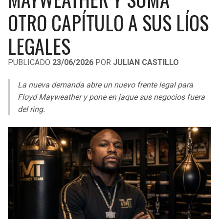
LIGA DE EXPANSIÓN MX
UEFA EUROPA LEAGUE
OTRO CAPÍTULO A SUS LÍOS
RAIDERS
CAVALIERS
LEAGUES CUP
UEFA CONFERENCE LEAGUE
LEGALES
MLS
CHARGERS
PISTONS
PUBLICADO
23/06/2026
POR
JULIAN CASTILLO
COPA LIBERTADORES
RAVENS
PACERS
La nueva demanda abre un nuevo frente legal para
COPA SUDAMERICANA
Floyd Mayweather y pone en jaque sus negocios fuera
BENGALS
BUCKS
del ring.
LIGA BETPLAY
BROWNS
HAWKS
OTRAS LIGAS
STEELERS
HORNETS
TEXANS
HEAT
COLTS
MAGIC