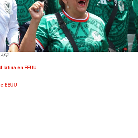
| AFP
 latina en EEUU
sde EEUU