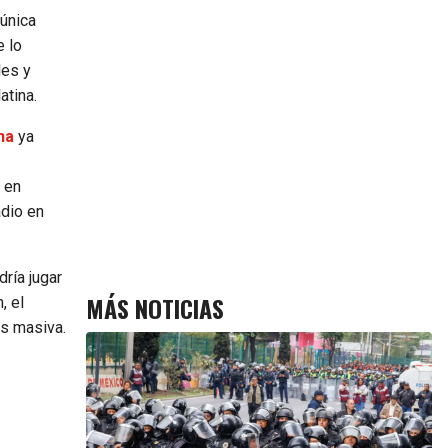
 única
e lo
les y
atina.
na
ya
 en
adio en
ría jugar
MÁS NOTICIAS
, el
es masiva.