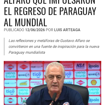
LIGA DE EXPANSIÓN MX
UEFA EUROPA LEAGUE
EL REGRESO DE PARAGUAY
RAIDERS
CAVALIERS
LEAGUES CUP
UEFA CONFERENCE LEAGUE
AL MUNDIAL
MLS
CHARGERS
PISTONS
PUBLICADO
12/06/2026
POR
LUIS ARTEAGA
COPA LIBERTADORES
RAVENS
PACERS
Las reflexiones y metáforas de Gustavo Alfaro se
COPA SUDAMERICANA
convirtieron en una fuente de inspiración para la nueva
BENGALS
BUCKS
Paraguay mundialista
LIGA BETPLAY
BROWNS
HAWKS
OTRAS LIGAS
STEELERS
HORNETS
TEXANS
HEAT
COLTS
MAGIC