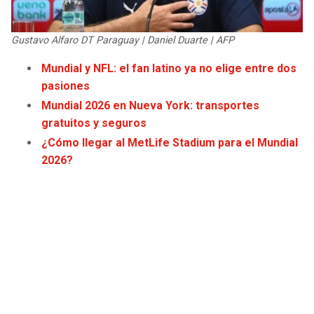
JAGUARS
WIZARDS
Gustavo Alfaro DT Paraguay | Daniel Duarte | AFP
TITANS
WARRIORS
Mundial y NFL: el fan latino ya no elige entre dos
pasiones
COWBOYS
CLIPPERS
Mundial 2026 en Nueva York: transportes
GIANTS
LAKERS
gratuitos y seguros
¿Cómo llegar al MetLife Stadium para el Mundial
EAGLES
SUNS
2026?
COMMANDERS
KINGS
CARDINALS
MAVERICKS
RAMS
ROCKETS
49ERS
GRIZZLIES