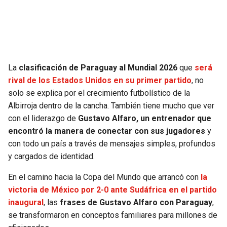
SEAHAWKS
PELICANS
BEARS
SPURS
La
clasificación de Paraguay al Mundial 2026
que
será
LIONS
NUGGETS
rival de los Estados Unidos en su primer partido
, no
solo se explica por el crecimiento futbolístico de la
PACKERS
TIMBERWOLVES
Albirroja dentro de la cancha. También tiene mucho que ver
con el liderazgo de
Gustavo Alfaro, un entrenador que
VIKINGS
THUNDER
encontró la manera de conectar con sus jugadores
y
con todo un país a través de mensajes simples, profundos
FALCONS
TRAIL BLAZERS
y cargados de identidad.
En el camino hacia la Copa del Mundo que arrancó con
la
PANTHERS
JAZZ
victoria de México por 2-0 ante Sudáfrica en el partido
inaugural
, las
frases de Gustavo Alfaro con Paraguay
,
SAINTS
se transformaron en conceptos familiares para millones de