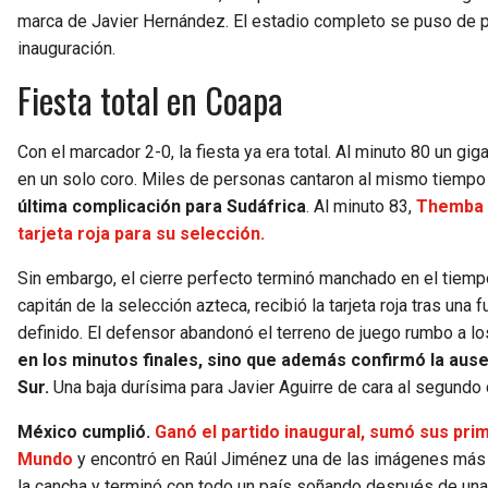
marca de Javier Hernández. El estadio completo se puso de
inauguración.
Fiesta total en Coapa
Con el marcador 2-0, la fiesta ya era total. Al minuto 80 un gi
en un solo coro. Miles de personas cantaron al mismo tiempo 
última complicación para Sudáfrica
. Al minuto 83,
Themba Z
tarjeta roja para su selección.
Sin embargo, el cierre perfecto terminó manchado en el tiem
capitán de la selección azteca, recibió la tarjeta roja tras u
definido. El defensor abandonó el terreno de juego rumbo a lo
en los minutos finales, sino que además confirmó la ause
Sur.
Una baja durísima para Javier Aguirre de cara al segund
México cumplió.
Ganó el partido inaugural, sumó sus prim
Mundo
y encontró en Raúl Jiménez una de las imágenes más p
la cancha y terminó con todo un país soñando después de una n