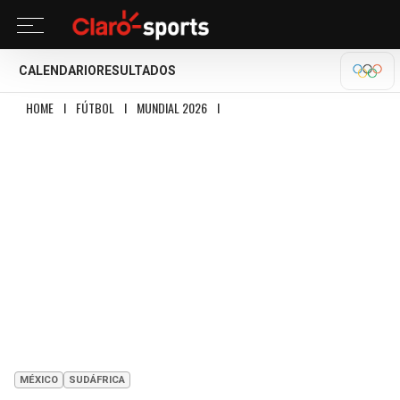
CALENDARIO
RESULTADOS
OLÍM
HOME
I
FÚTBOL
I
MUNDIAL 2026
I
MÉXICO INAUGURA EL MUNDIAL CON TR
MÉXICO
SUDÁFRICA