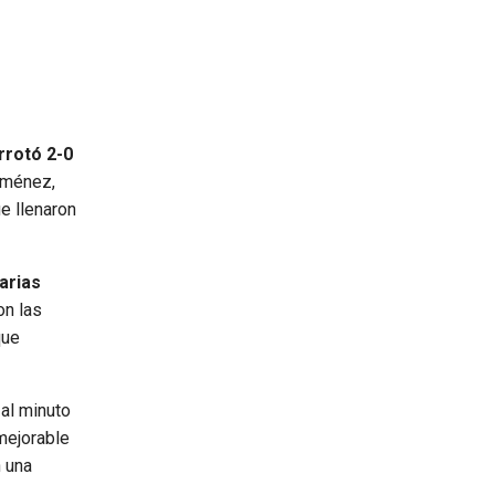
rrotó 2-0
Jiménez,
e llenaron
arias
on las
que
al minuto
mejorable
 una