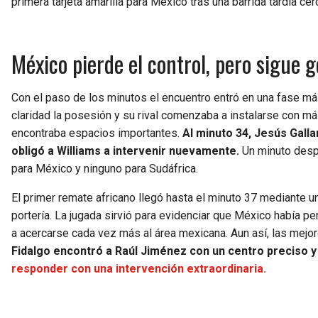
primera tarjeta amarilla para México tras una barrida tardía cer
México pierde el control, pero sigue 
Con el paso de los minutos el encuentro entró en una fase más
claridad la posesión y su rival comenzaba a instalarse con más
encontraba espacios importantes.
Al minuto 34, Jesús Galla
obligó a Williams a intervenir nuevamente.
Un minuto despu
para México y ninguno para Sudáfrica.
El primer remate africano llegó hasta el minuto 37 mediante un
portería. La jugada sirvió para evidenciar que México había pe
a acercarse cada vez más al área mexicana. Aun así, las mejor
Fidalgo encontró a Raúl Jiménez con un centro preciso y 
responder con una intervención extraordinaria.