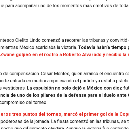
 pie para acompañar uno de los momentos más emotivos de toda 
gantesco Cielito Lindo comenzó a recorrer las tribunas y convirtió
mientras México acariciaba la victoria.
Todavía habría tiempo 
wane golpeó en el rostro a Roberto Alvarado y recibió la
po de compensación. César Montes, quien arrancó el encuentro 
na fuerte entrada en mediocampo cuando el partido ya estaba práct
s vestidores.
La expulsión no solo dejó a México con diez fu
ncia de uno de los pilares de la defensa para el duelo ante
o compromiso del torneo.
eros tres puntos del torneo, marcó el primer gol de la Cop
oderosas de la jornada. La fiesta comenzó en las tribunas, se t
oche que difícilmente olvidará. Aunque la victoria fue contunde