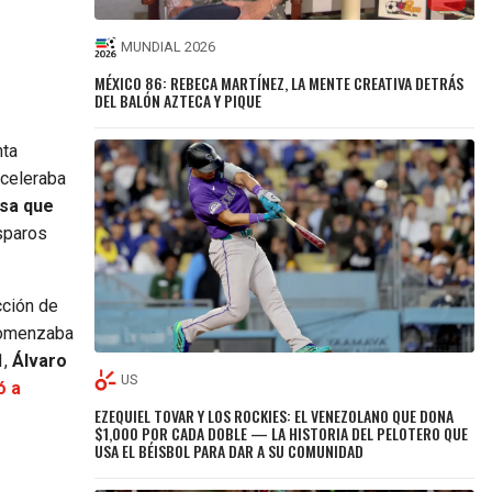
MUNDIAL 2026
MÉXICO 86: REBECA MARTÍNEZ, LA MENTE CREATIVA DETRÁS
DEL BALÓN AZTECA Y PIQUE
nta
aceleraba
osa que
isparos
cción de
 comenzaba
,
Álvaro
US
ó a
EZEQUIEL TOVAR Y LOS ROCKIES: EL VENEZOLANO QUE DONA
$1,000 POR CADA DOBLE — LA HISTORIA DEL PELOTERO QUE
USA EL BÉISBOL PARA DAR A SU COMUNIDAD