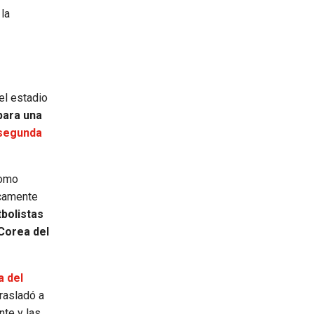
la
 el estadio
para una
 segunda
como
icamente
tbolistas
 Corea del
a del
rasladó a
nte y las