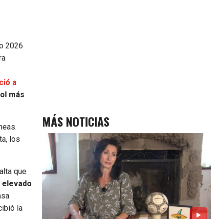
do 2026
ra
ció a
gol más
MÁS NOTICIAS
neas.
a, los
alta que
 elevado
nsa
ibió la