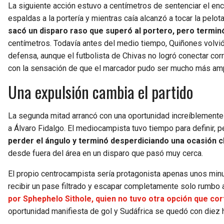
La siguiente acción estuvo a centímetros de sentenciar el enc
espaldas a la portería y mientras caía alcanzó a tocar la pelot
sacó un disparo raso que superó al portero, pero terminó
centímetros. Todavía antes del medio tiempo, Quiñones volvió 
defensa, aunque el futbolista de Chivas no logró conectar co
con la sensación de que el marcador pudo ser mucho más amp
Una expulsión cambia el partido
La segunda mitad arrancó con una oportunidad increíblemente 
a Álvaro Fidalgo. El mediocampista tuvo tiempo para definir,
perder el ángulo y terminó desperdiciando una ocasión c
desde fuera del área en un disparo que pasó muy cerca.
El propio centrocampista sería protagonista apenas unos min
recibir un pase filtrado y escapar completamente solo rumbo a 
por Sphephelo Sithole, quien no tuvo otra opción que cor
oportunidad manifiesta de gol y Sudáfrica se quedó con diez