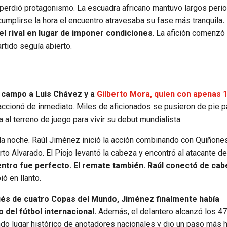
 perdió protagonismo. La escuadra africano mantuvo largos peri
 cumplirse la hora el encuentro atravesaba su fase más tranquila
.
el rival en lugar de imponer condiciones
. La afición comenzó
rtido seguía abierto.
 campo a Luis Chávez y a
Gilberto Mora, quien con apenas 
eaccionó de inmediato. Miles de aficionados se pusieron de pie pa
al terreno de juego para vivir su debut mundialista.
la noche. Raúl Jiménez inició la acción combinando con Quiñones.
rto Alvarado. El Piojo levantó la cabeza y encontró al atacante de
centro fue perfecto. El remate también. Raúl conectó de cab
 en llanto.
s de cuatro Copas del Mundo, Jiménez finalmente había
del fútbol internacional.
Además, el delantero alcanzó los 4
do lugar histórico de anotadores nacionales y dio un paso más h