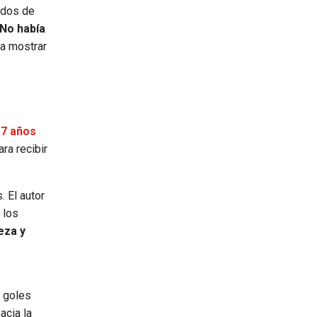
odos de
 No había
 a mostrar
17 años
ra recibir
 El autor
 los
eza y
7 goles
acia la