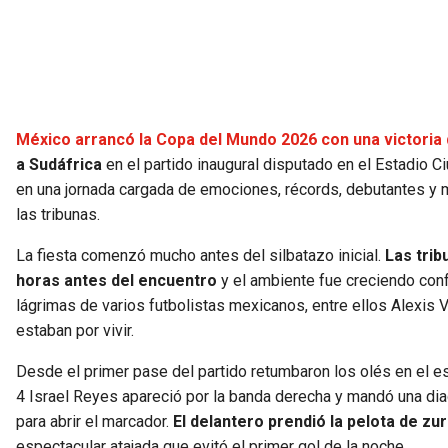
México arrancó la Copa del Mundo 2026 con una victoria q
a Sudáfrica
en el partido inaugural disputado en el Estadio 
en una jornada cargada de emociones, récords, debutantes y 
las tribunas.
La fiesta comenzó mucho antes del silbatazo inicial.
Las trib
horas antes del encuentro
y el ambiente fue creciendo con
lágrimas de varios futbolistas mexicanos, entre ellos Alexis 
estaban por vivir.
Desde el primer pase del partido retumbaron los olés en el e
4 Israel Reyes apareció por la banda derecha y mandó una dia
para abrir el marcador.
El delantero prendió la pelota de zu
espectacular atajada que evitó el primer gol de la noche.