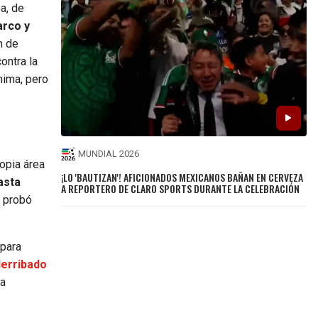
a, de
arco y
n de
ontra la
nima, pero
MUNDIAL 2026
opia área
¡LO 'BAUTIZAN'! AFICIONADOS MEXICANOS BAÑAN EN CERVEZA
asta
A REPORTERO DE CLARO SPORTS DURANTE LA CELEBRACIÓN
y probó
 para
derribado
na