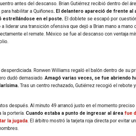
uentro antes del descanso. Brian Gutiérrez recibió dentro del áre
a para habilitar a Quiñones
. El delantero apareció de frente al 
 estrellándose en el poste.
El doblete se escapó por cuestió
a liderar una transición ofensiva que dejó a Brian mano a mano c
rrectamente el remate. México se fue al descanso con ventaja mí
lio.
desperdiciada. Ronwen Williams regaló el balón dentro de su pr
 pero dudó demasiado.
Amagó varias veces, se fue abriendo h
larísima.
Tras un centro rechazado, Gutiérrez recogió el rebote 
utos después. Al minuto 49 arrancó justo en el momento preciso
la portería.
Cuando estaba a punto de ingresar al área
fue 
tar la jugada
. El árbitro mostró la tarjeta roja directa por evitar u
 hombres.