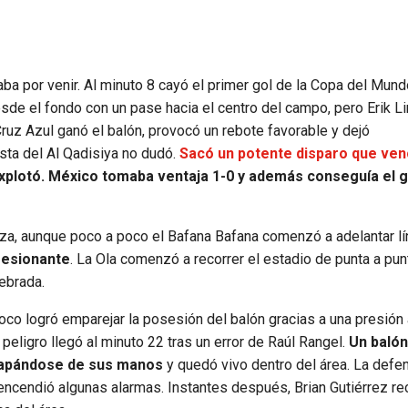
ba por venir. Al minuto 8 cayó el primer gol de la Copa del Mun
esde el fondo con un pase hacia el centro del campo, pero Erik Li
ruz Azul ganó el balón, provocó un rebote favorable y dejó
ista del Al Qadisiya no dudó.
Sacó un potente disparo que ven
explotó. México tomaba ventaja 1-0 y además conseguía el 
ianza, aunque poco a poco el Bafana Bafana comenzó a adelantar lí
resionante
. La Ola comenzó a recorrer el estadio de punta a punt
ebrada.
poco logró emparejar la posesión del balón gracias a una presión 
eligro llegó al minuto 22 tras un error de Raúl Rangel.
Un balón
scapándose de sus manos
y quedó vivo dentro del área. La defe
encendió algunas alarmas. Instantes después, Brian Gutiérrez rec