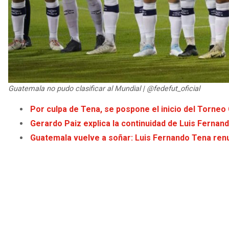
Guatemala no pudo clasificar al Mundial | @fedefut_oficial
Por culpa de Tena, se pospone el inicio del Torneo
Gerardo Paiz explica la continuidad de Luis Fernan
Guatemala vuelve a soñar: Luis Fernando Tena renue