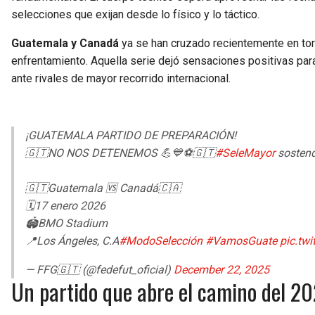
selecciones que exijan desde lo físico y lo táctico.
Guatemala y Canadá
ya se han cruzado recientemente en tor
enfrentamiento. Aquella serie dejó sensaciones positivas par
ante rivales de mayor recorrido internacional.
¡GUATEMALA PARTIDO DE PREPARACIÓN!
🇬🇹NO NOS DETENEMOS 💪💙⚽️🇬🇹
#SeleMayor
sostend
🇬🇹Guatemala 🆚 Canadá🇨🇦
🗓17 enero 2026
🏟️BMO Stadium
📍Los Ángeles, C.A
#ModoSelección
#VamosGuate
pic.tw
— FFG🇬🇹 (@fedefut_oficial)
December 22, 2025
Un partido que abre el camino del 2