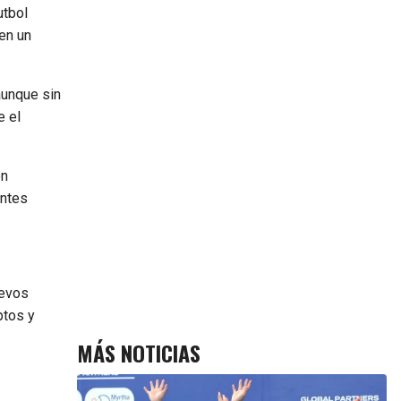
utbol
 en un
aunque sin
e el
ón
antes
uevos
ptos y
MÁS NOTICIAS