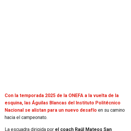
JAGUARS
WIZARDS
TITANS
WARRIORS
COWBOYS
CLIPPERS
GIANTS
LAKERS
EAGLES
SUNS
COMMANDERS
KINGS
Con la temporada 2025 de la ONEFA a la vuelta de la
CARDINALS
MAVERICKS
esquina, las Águilas Blancas del Instituto Politécnico
Nacional se alistan para un nuevo desafío
en su camino
RAMS
ROCKETS
hacia el campeonato.
49ERS
GRIZZLIES
La escuadra dirigida por
el coach Raúl Mateos San