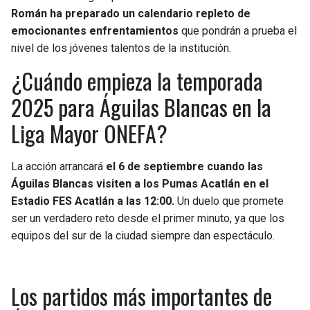
Román ha preparado un calendario repleto de
SEAHAWKS
PELICANS
emocionantes enfrentamientos
que pondrán a prueba el
nivel de los jóvenes talentos de la institución.
BEARS
SPURS
¿Cuándo empieza la temporada
2025 para Águilas Blancas en la
LIONS
NUGGETS
Liga Mayor ONEFA?
PACKERS
TIMBERWOLVES
La acción arrancará
el 6 de septiembre cuando las
VIKINGS
THUNDER
Águilas Blancas visiten a los Pumas Acatlán en el
Estadio FES Acatlán a las 12:00.
Un duelo que promete
FALCONS
TRAIL BLAZERS
ser un verdadero reto desde el primer minuto, ya que los
equipos del sur de la ciudad siempre dan espectáculo.
PANTHERS
JAZZ
SAINTS
Los partidos más importantes de