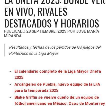
LIGA DE EXPANSIÓN MX
UEFA EUROPA LEAGUE
EN VIVO, RIVALES
RAIDERS
CAVALIERS
LEAGUES CUP
UEFA CONFERENCE LEAGUE
DESTACADOS Y HORARIOS
MLS
CHARGERS
PISTONS
PUBLICADO
28 SEPTIEMBRE, 2025
POR
JOSÉ MARÍA
MIRANDA
COPA LIBERTADORES
RAVENS
PACERS
Resultados y fechas de los partidos de los juegos del
COPA SUDAMERICANA
BENGALS
BUCKS
Politécnico en la Liga Mayor
LIGA BETPLAY
BROWNS
HAWKS
OTRAS LIGAS
El calendario completo de la Liga Mayor Onefa
STEELERS
HORNETS
2025
Arcángeles de Puebla, nuevo equipo de la LFA
TEXANS
HEAT
para la temporada 2025
Blake Griffin se vuelve dueño de un equipo de
COLTS
MAGIC
fútbol americano en México: Osos de Monterrey