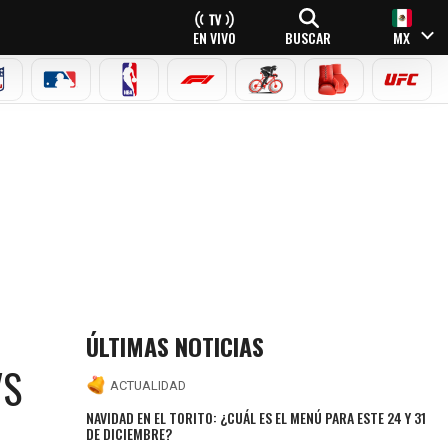
EN VIVO
BUSCAR
MX
NFL
MLB
NBA
FÓRMULA 1
CICLISMO
BOXEO
UFC
ÚLTIMAS NOTICIAS
VS
ACTUALIDAD
NAVIDAD EN EL TORITO: ¿CUÁL ES EL MENÚ PARA ESTE 24 Y 31
DE DICIEMBRE?