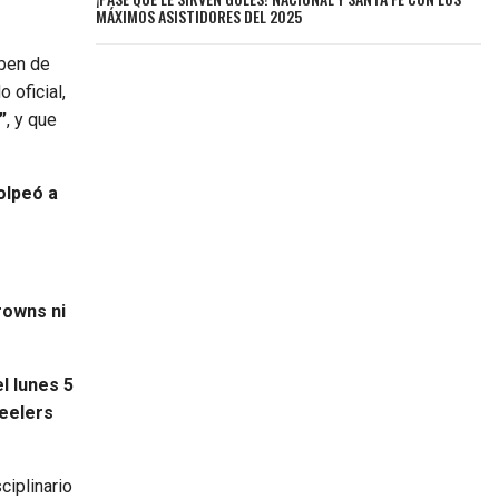
MÁXIMOS ASISTIDORES DEL 2025
íben de
 oficial,
”
, y que
olpeó a
rowns ni
l lunes 5
teelers
ciplinario