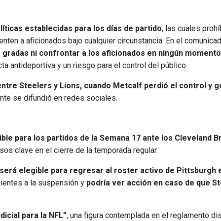
líticas establecidas para los días de partido
, las cuales proh
ten a aficionados bajo cualquier circunstancia. En el comunicado
s gradas ni confrontar a los aficionados en ningún momento
a antideportiva y un riesgo para el control del público.
entre Steelers y Lions, cuando Metcalf perdió el control y g
nte se difundió en redes sociales.
ible para los partidos de la Semana 17 ante los Cleveland B
os clave en el cierre de la temporada regular.
será elegible para regresar al roster activo de Pittsburgh e
dientes a la suspensión y
podría ver acción en caso de que S
icial para la NFL”
, una figura contemplada en el reglamento dis