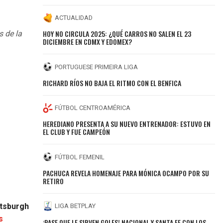
ACTUALIDAD
HOY NO CIRCULA 2025: ¿QUÉ CARROS NO SALEN EL 23
s de la
DICIEMBRE EN CDMX Y EDOMEX?
PORTUGUESE PRIMEIRA LIGA
RICHARD RÍOS NO BAJA EL RITMO CON EL BENFICA
FÚTBOL CENTROAMÉRICA
HEREDIANO PRESENTA A SU NUEVO ENTRENADOR: ESTUVO EN
EL CLUB Y FUE CAMPEÓN
FÚTBOL FEMENIL
PACHUCA REVELA HOMENAJE PARA MÓNICA OCAMPO POR SU
RETIRO
ttsburgh
LIGA BETPLAY
s
¡PASE QUE LE SIRVEN GOLES! NACIONAL Y SANTA FE CON LOS