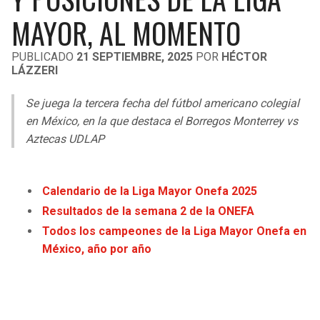
LIGA DE EXPANSIÓN MX
UEFA EUROPA LEAGUE
MAYOR, AL MOMENTO
RAIDERS
CAVALIERS
LEAGUES CUP
UEFA CONFERENCE LEAGUE
PUBLICADO
21 SEPTIEMBRE, 2025
POR
HÉCTOR
LÁZZERI
MLS
CHARGERS
PISTONS
Se juega la tercera fecha del fútbol americano colegial
COPA LIBERTADORES
RAVENS
PACERS
en México, en la que destaca el Borregos Monterrey vs
COPA SUDAMERICANA
Aztecas UDLAP
BENGALS
BUCKS
LIGA BETPLAY
BROWNS
HAWKS
Calendario de la Liga Mayor Onefa 2025
OTRAS LIGAS
Resultados de la semana 2 de la ONEFA
STEELERS
HORNETS
Todos los campeones de la Liga Mayor Onefa en
México, año por año
TEXANS
HEAT
COLTS
MAGIC