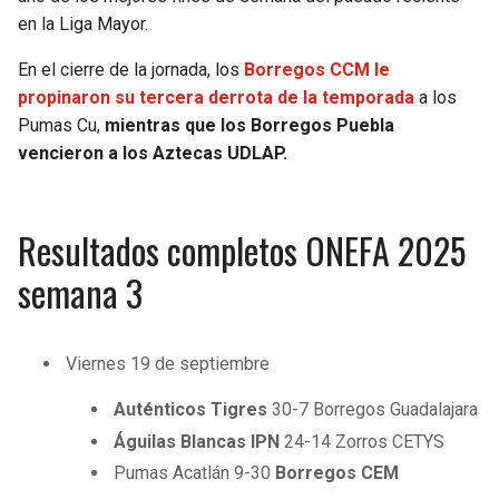
en la Liga Mayor.
SEAHAWKS
PELICANS
En el cierre de la jornada, los
Borregos CCM le
propinaron su tercera derrota de la temporada
a los
BEARS
SPURS
Pumas Cu,
mientras que los Borregos Puebla
vencieron a los Aztecas UDLAP.
LIONS
NUGGETS
PACKERS
TIMBERWOLVES
Resultados completos ONEFA 2025
VIKINGS
THUNDER
semana 3
FALCONS
TRAIL BLAZERS
Viernes 19 de septiembre
PANTHERS
JAZZ
Auténticos Tigres
30-7 Borregos Guadalajara
Águilas Blancas IPN
24-14 Zorros CETYS
SAINTS
Pumas Acatlán 9-30
Borregos CEM