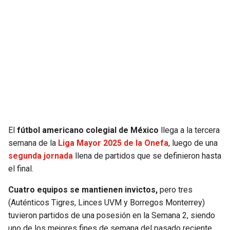
JAGUARS
WIZARDS
TITANS
WARRIORS
COWBOYS
CLIPPERS
GIANTS
LAKERS
EAGLES
SUNS
El
fútbol americano colegial de México
llega a la tercera
semana de la
Liga Mayor 2025 de la Onefa
, luego de una
COMMANDERS
KINGS
segunda jornada
llena de partidos que se definieron hasta
el final.
CARDINALS
MAVERICKS
Cuatro equipos se mantienen invictos,
pero tres
RAMS
ROCKETS
(Auténticos Tigres, Linces UVM y Borregos Monterrey)
tuvieron partidos de una posesión en la Semana 2, siendo
49ERS
GRIZZLIES
uno de los mejores fines de semana del pasado reciente