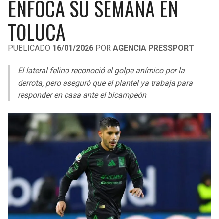
ENFOCA SU SEMANA EN
LIGA DE EXPANSIÓN MX
UEFA EUROPA LEAGUE
TOLUCA
RAIDERS
CAVALIERS
LEAGUES CUP
UEFA CONFERENCE LEAGUE
PUBLICADO
16/01/2026
POR
AGENCIA PRESSPORT
MLS
CHARGERS
PISTONS
El lateral felino reconoció el golpe anímico por la
COPA LIBERTADORES
RAVENS
PACERS
derrota, pero aseguró que el plantel ya trabaja para
COPA SUDAMERICANA
responder en casa ante el bicampeón
BENGALS
BUCKS
LIGA BETPLAY
BROWNS
HAWKS
OTRAS LIGAS
STEELERS
HORNETS
TEXANS
HEAT
COLTS
MAGIC