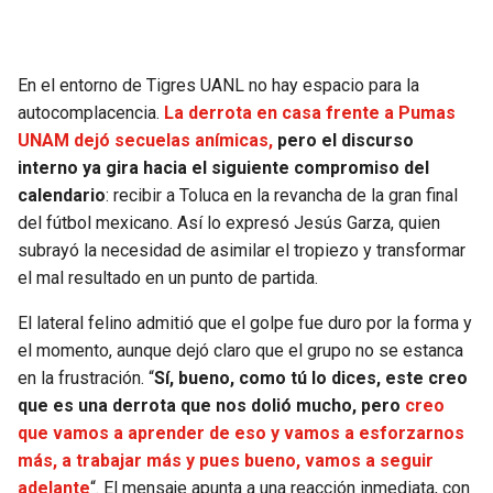
SEAHAWKS
PELICANS
En el entorno de Tigres UANL no hay espacio para la
BEARS
SPURS
autocomplacencia.
La derrota en casa frente a Pumas
UNAM dejó secuelas anímicas,
pero el discurso
LIONS
NUGGETS
interno ya gira hacia el siguiente compromiso del
calendario
: recibir a Toluca en la revancha de la gran final
PACKERS
TIMBERWOLVES
del fútbol mexicano. Así lo expresó Jesús Garza, quien
subrayó la necesidad de asimilar el tropiezo y transformar
VIKINGS
THUNDER
el mal resultado en un punto de partida.
El lateral felino admitió que el golpe fue duro por la forma y
FALCONS
TRAIL BLAZERS
el momento, aunque dejó claro que el grupo no se estanca
en la frustración. “
Sí, bueno, como tú lo dices, este creo
PANTHERS
JAZZ
que es una derrota que nos dolió mucho, pero
creo
que vamos a aprender de eso y vamos a esforzarnos
SAINTS
más, a trabajar más y pues bueno, vamos a seguir
adelante
“. El mensaje apunta a una reacción inmediata, con