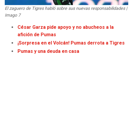
JAGUARS
WIZARDS
El zaguero de Tigres habló sobre sus nuevas responsabilidades |
Imago 7
TITANS
WARRIORS
César Garza pide apoyo y no abucheos a la
afición de Pumas
COWBOYS
CLIPPERS
¡Sorpresa en el Volcán! Pumas derrota a Tigres
Pumas y una deuda en casa
GIANTS
LAKERS
EAGLES
SUNS
COMMANDERS
KINGS
CARDINALS
MAVERICKS
RAMS
ROCKETS
49ERS
GRIZZLIES