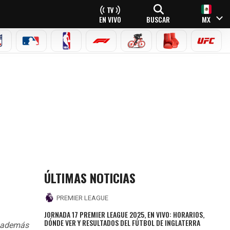
EN VIVO
BUSCAR
MX
NFL
MLB
NBA
FÓRMULA 1
CICLISMO
BOXEO
UFC
ÚLTIMAS NOTICIAS
PREMIER LEAGUE
JORNADA 17 PREMIER LEAGUE 2025, EN VIVO: HORARIOS,
DÓNDE VER Y RESULTADOS DEL FÚTBOL DE INGLATERRA
, además