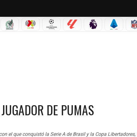
IAL 2026
SELECCIÓN MEXICANA
LIGA MX
CHAMPIONS LEAGUE
LALIGA
PREMIER LEAGUE
SERIE A
UMAS
O JUGADOR DE PUMAS
con el que conquistó la Serie A de Brasil y la Copa Libertadores