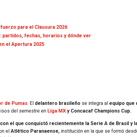
efuerzo para el Clausura 2026
 partidos, fechas, horarios y dónde ver
 en el Apertura 2025
or de Pumas
.
El
delantero brasileño
se integra al
equipo que 
omisos del semestre en
Liga MX
y Concacaf Champions Cup.
con el que conquistó recientemente la Serie A de Brasil y l
on el
Atlético Paranaense,
institución en la que se formó desd