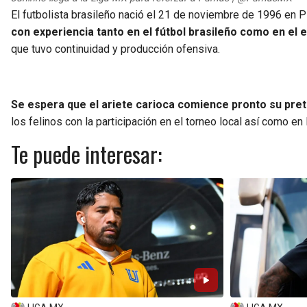
El futbolista brasileño nació el 21 de noviembre de 1996 en P
con experiencia tanto en el fútbol brasileño como en el e
que tuvo continuidad y producción ofensiva.
Se espera que el ariete carioca comience pronto su pre
los felinos con la participación en el torneo local así como 
Te puede interesar: