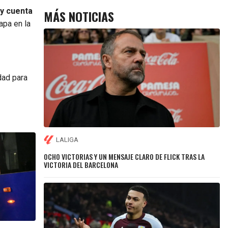
y cuenta
MÁS NOTICIAS
apa en la
dad para
LALIGA
OCHO VICTORIAS Y UN MENSAJE CLARO DE FLICK TRAS LA
VICTORIA DEL BARCELONA