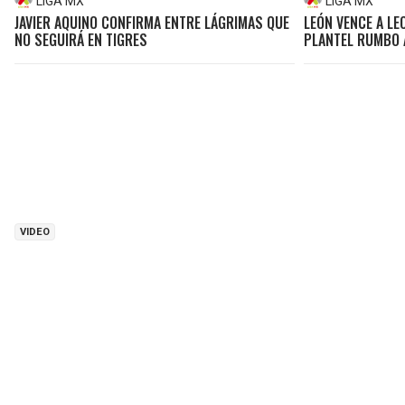
LIGA MX
LIGA MX
JAVIER AQUINO CONFIRMA ENTRE LÁGRIMAS QUE
LEÓN VENCE A LE
NO SEGUIRÁ EN TIGRES
PLANTEL RUMBO 
VIDEO