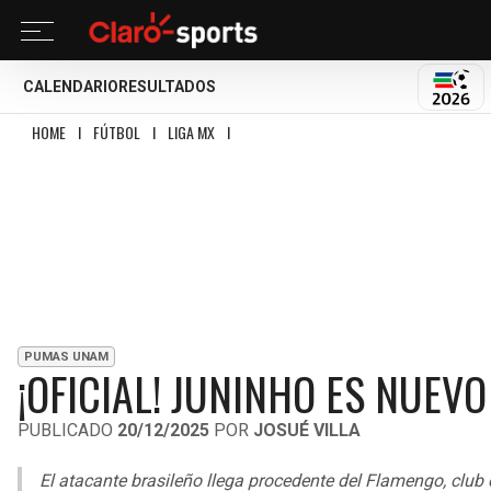
CALENDARIO
RESULTADOS
MUND
HOME
I
FÚTBOL
I
LIGA MX
I
¡OFICIAL! JUNINHO ES NUEVO JUGADOR DE P
PUMAS UNAM
¡OFICIAL! JUNINHO ES NUEV
PUBLICADO
20/12/2025
POR
JOSUÉ VILLA
El atacante brasileño llega procedente del Flamengo, club 