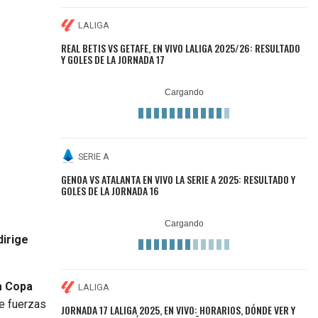
LALIGA
REAL BETIS VS GETAFE, EN VIVO LALIGA 2025/26: RESULTADO
Y GOLES DE LA JORNADA 17
SERIE A
GENOA VS ATALANTA EN VIVO LA SERIE A 2025: RESULTADO Y
GOLES DE LA JORNADA 16
dirige
a Copa
LALIGA
e fuerzas
JORNADA 17 LALIGA 2025, EN VIVO: HORARIOS, DÓNDE VER Y