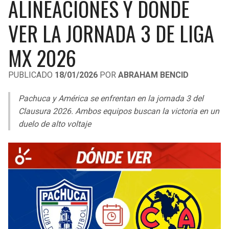
ALINEACIONES Y DÓNDE
LIGA DE EXPANSIÓN MX
UEFA EUROPA LEAGUE
VER LA JORNADA 3 DE LIGA
RAIDERS
CAVALIERS
LEAGUES CUP
UEFA CONFERENCE LEAGUE
MX 2026
MLS
CHARGERS
PISTONS
PUBLICADO
18/01/2026
POR
ABRAHAM BENCID
COPA LIBERTADORES
RAVENS
PACERS
Pachuca y América se enfrentan en la jornada 3 del
COPA SUDAMERICANA
BENGALS
BUCKS
Clausura 2026. Ambos equipos buscan la victoria en un
LIGA BETPLAY
duelo de alto voltaje
BROWNS
HAWKS
OTRAS LIGAS
STEELERS
HORNETS
TEXANS
HEAT
COLTS
MAGIC