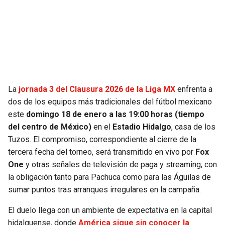
SEAHAWKS
PELICANS
BEARS
SPURS
LIONS
NUGGETS
La
jornada 3 del Clausura 2026 de la Liga MX
enfrenta a
PACKERS
TIMBERWOLVES
dos de los equipos más tradicionales del fútbol mexicano
este
domingo 18 de enero a las 19:00 horas (tiempo
VIKINGS
THUNDER
del centro de México)
en el
Estadio Hidalgo
, casa de los
Tuzos. El compromiso, correspondiente al cierre de la
FALCONS
TRAIL BLAZERS
tercera fecha del torneo, será transmitido en vivo por
Fox
One
y otras señales de televisión de paga y streaming, con
PANTHERS
JAZZ
la obligación tanto para Pachuca como para las Águilas de
sumar puntos tras arranques irregulares en la campaña.
SAINTS
El duelo llega con un ambiente de expectativa en la capital
hidalguense, donde
América sigue sin conocer la