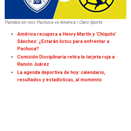
JAGUARS
WIZARDS
TITANS
WARRIORS
Partidos en vivo: Pachuca vs América | Claro Sports
América recupera a Henry Martín y ‘Chiquito’
COWBOYS
CLIPPERS
Sánchez: ¿Estarán listos para enfrentar a
Pachuca?
GIANTS
LAKERS
Comisión Disciplinaria retira la tarjeta roja a
Ramón Juárez
EAGLES
SUNS
La agenda deportiva de hoy: calendario,
resultados y estadísticas, al momento
COMMANDERS
KINGS
CARDINALS
MAVERICKS
RAMS
ROCKETS
49ERS
GRIZZLIES