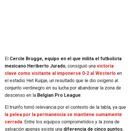
SEAHAWKS
PELICANS
BEARS
SPURS
LIONS
NUGGETS
PACKERS
TIMBERWOLVES
El
Cercle Brugge, equipo en el que milita el futbolista
mexicano Heriberto Jurado
, consiguió una
victoria
VIKINGS
THUNDER
clave como visitante al imponerse 0-2 al Westerlo
en
el estadio Het Kuipje, un resultado que le dio oxígeno al
FALCONS
TRAIL BLAZERS
conjunto verdinegro en su lucha por abandonar la zona de
descenso en la
Belgian Pro League
.
PANTHERS
JAZZ
El triunfo tomó relevancia por el contexto de la tabla, ya que
la pelea por la permanencia se mantiene sumamente
SAINTS
cerrada
. Entre los equipos comprometidos y la zona de
salvación apenas existe una
diferencia de cinco puntos
,