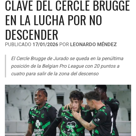
CLAVE DEL CERCLE BRUGGE
LIGA DE EXPANSIÓN MX
UEFA EUROPA LEAGUE
EN LA LUCHA POR NO
RAIDERS
CAVALIERS
LEAGUES CUP
UEFA CONFERENCE LEAGUE
DESCENDER
MLS
CHARGERS
PISTONS
PUBLICADO
17/01/2026
POR
LEONARDO MÉNDEZ
COPA LIBERTADORES
RAVENS
PACERS
El Cercle Brugge de Jurado se queda en la penúltima
COPA SUDAMERICANA
BENGALS
BUCKS
posición de la Belgian Pro League con 20 puntos a
LIGA BETPLAY
cuatro para salir de la zona del descenso
BROWNS
HAWKS
OTRAS LIGAS
STEELERS
HORNETS
TEXANS
HEAT
COLTS
MAGIC