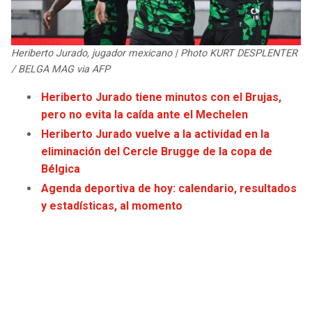
JAGUARS
WIZARDS
TITANS
WARRIORS
Heriberto Jurado, jugador mexicano | Photo KURT DESPLENTER
/ BELGA MAG via AFP
COWBOYS
CLIPPERS
Heriberto Jurado tiene minutos con el Brujas,
pero no evita la caída ante el Mechelen
GIANTS
LAKERS
Heriberto Jurado vuelve a la actividad en la
eliminación del Cercle Brugge de la copa de
EAGLES
SUNS
Bélgica
Agenda deportiva de hoy: calendario, resultados
COMMANDERS
KINGS
y estadísticas, al momento
CARDINALS
MAVERICKS
RAMS
ROCKETS
49ERS
GRIZZLIES