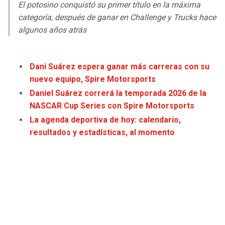
LIGA DE EXPANSIÓN MX
UEFA EUROPA LEAGUE
El potosino conquistó su primer título en la máxima
categoría, después de ganar en Challenge y Trucks hace
RAIDERS
CAVALIERS
LEAGUES CUP
UEFA CONFERENCE LEAGUE
algunos años atrás
MLS
CHARGERS
PISTONS
Dani Suárez espera ganar más carreras con su
COPA LIBERTADORES
RAVENS
PACERS
nuevo equipo, Spire Motorsports
Daniel Suárez correrá la temporada 2026 de la
COPA SUDAMERICANA
BENGALS
BUCKS
NASCAR Cup Series con Spire Motorsports
La agenda deportiva de hoy: calendario,
LIGA BETPLAY
BROWNS
HAWKS
resultados y estadísticas, al momento
OTRAS LIGAS
STEELERS
HORNETS
TEXANS
HEAT
COLTS
MAGIC