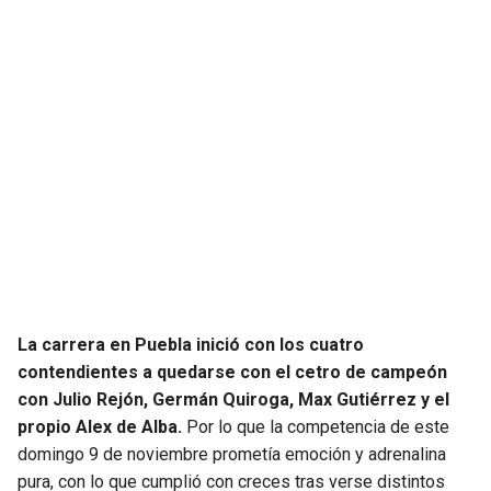
SEAHAWKS
PELICANS
BEARS
SPURS
LIONS
NUGGETS
PACKERS
TIMBERWOLVES
VIKINGS
THUNDER
FALCONS
TRAIL BLAZERS
La carrera en Puebla inició con los cuatro
contendientes a quedarse con el cetro de campeón
PANTHERS
JAZZ
con Julio Rejón, Germán Quiroga, Max Gutiérrez y el
propio Alex de Alba.
Por lo que la competencia de este
SAINTS
domingo 9 de noviembre prometía emoción y adrenalina
pura, con lo que cumplió con creces tras verse distintos