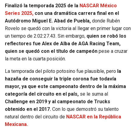
Finalizó la temporada 2025 de la
NASCAR México
JAGUARS
WIZARDS
Series 2025,
con una dramática carrera final en el
Autódromo Miguel E. Abad de Puebla,
donde Rubén
TITANS
WARRIORS
Rovelo se quedó con la victoria al llegar en primer lugar con
un tiempo de 2:02:27.43. Sin embargo,
quien se robó los
COWBOYS
CLIPPERS
reflectores fue Alex de Alba de AGA Racing Team,
quien se quedó con el título de campeón
pese a cruzar
GIANTS
LAKERS
la meta en la cuarta posición.
EAGLES
SUNS
La temporada del piloto potosino fue plausible, pero
la
hazaña de conseguir la triple corona fue todavía
COMMANDERS
KINGS
mayor, ya que este campeonato dentro de la máxima
categoría del circuito en el país,
se le suma al
CARDINALS
MAVERICKS
Challenge en 2019 y al campeonato de Trucks
obtenido en el 2017.
Con lo que demostró su talento
RAMS
ROCKETS
natural dentro del circuito de
NASCAR en la República
Mexicana.
49ERS
GRIZZLIES