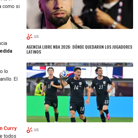
a como si
US
ncia
AGENCIA LIBRE NBA 2026: DÓNDE QUEDARON LOS JUGADORES
edida
LATINOS
o lo
nillo. El
n Curry
US
de todos