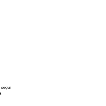
n según
a