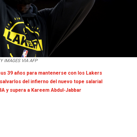
TTY IMAGES VIA AFP
 sus 39 años para mantenerse con los Lakers
alvarlos del infierno del nuevo tope salarial
BA y supera a Kareem Abdul-Jabbar