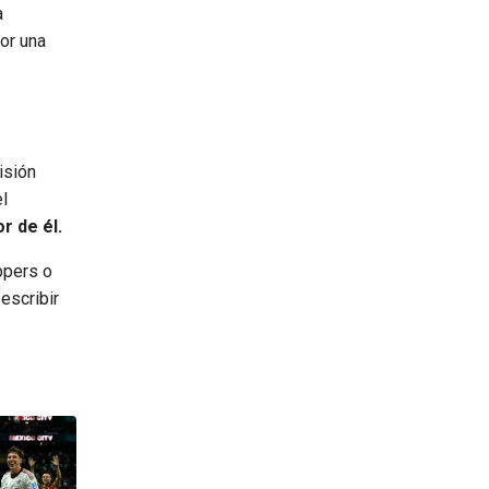
a
or una
isión
el
r de él.
ppers o
escribir