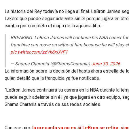
La historia del Rey todavía no llega al final. LeBron James s
Lakers que puede seguir adelante sin él porque jugará en otro
cambia por completo el mapa de la agencia libre.
BREAKING: LeBron James will continue his NBA career for
franchise can move on without him because he will play el
pic.twitter.com/zzVk6xUVF1
— Shams Charania (@ShamsCharania)
June 30, 2026
La información sobre la decisión del hasta ahora estrella de 
quien detalló que la franquicia ya fue notificada.
“LeBron James continuará su carrera en la NBA durante la te
puede seguir adelante sin él, ya que jugará en otro equipo, s
Shams Charania a través de sus redes sociales.
Con ese giro,
la pregunta ya no es si LeBron se retira, s