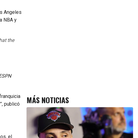
Los Angeles
la NBA y
hat the
ESPN
franquicia
MÁS NOTICIAS
”, publicó
ños, el