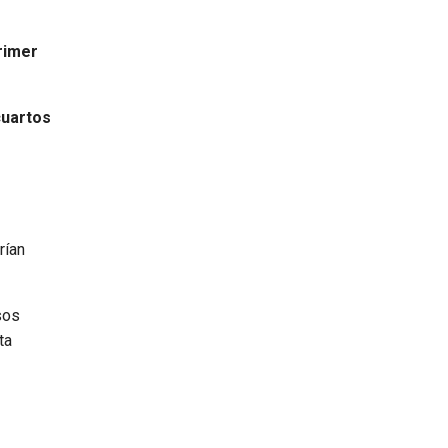
rimer
cuartos
rían
sos
ta