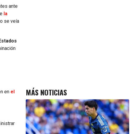
ntes ante
de
la
o se veía
 Estados
minación
MÁS NOTICIAS
en en
el
inistrar