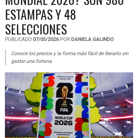
LIGA DE EXPANSIÓN MX
UEFA EUROPA LEAGUE
ESTAMPAS Y 48
RAIDERS
CAVALIERS
LEAGUES CUP
UEFA CONFERENCE LEAGUE
SELECCIONES
MLS
CHARGERS
PISTONS
PUBLICADO
07/05/2026
POR
DANIELA GALINDO
COPA LIBERTADORES
RAVENS
PACERS
Conoce los precios y la forma más fácil de llenarlo sin
COPA SUDAMERICANA
gastar una fortuna
BENGALS
BUCKS
LIGA BETPLAY
BROWNS
HAWKS
OTRAS LIGAS
STEELERS
HORNETS
TEXANS
HEAT
COLTS
MAGIC