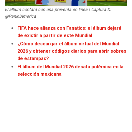
JAGUARS
WIZARDS
El álbum contará con una preventa en línea | Captura X:
@PaniniAmerica
TITANS
WARRIORS
FIFA hace alianza con Fanatics: el álbum dejará
de existir a partir de este Mundial
COWBOYS
CLIPPERS
¿Cómo descargar el álbum virtual del Mundial
2026 y obtener códigos diarios para abrir sobres
GIANTS
LAKERS
de estampas?
El álbum del Mundial 2026 desata polémica en la
EAGLES
SUNS
selección mexicana
COMMANDERS
KINGS
CARDINALS
MAVERICKS
RAMS
ROCKETS
49ERS
GRIZZLIES