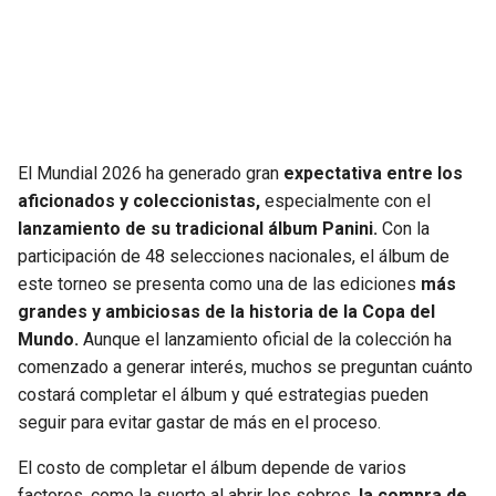
SEAHAWKS
PELICANS
BEARS
SPURS
LIONS
NUGGETS
El Mundial 2026 ha generado gran
expectativa entre los
aficionados y coleccionistas,
especialmente con el
PACKERS
TIMBERWOLVES
lanzamiento de su tradicional álbum Panini.
Con la
participación de 48 selecciones nacionales, el álbum de
VIKINGS
THUNDER
este torneo se presenta como una de las ediciones
más
grandes y ambiciosas de la historia de la Copa del
FALCONS
TRAIL BLAZERS
Mundo.
Aunque el lanzamiento oficial de la colección ha
comenzado a generar interés, muchos se preguntan cuánto
PANTHERS
JAZZ
costará completar el álbum y qué estrategias pueden
seguir para evitar gastar de más en el proceso.
SAINTS
El costo de completar el álbum depende de varios
factores, como la suerte al abrir los sobres,
la compra de