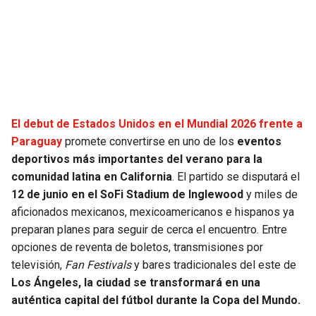
SEAHAWKS
PELICANS
BEARS
SPURS
LIONS
NUGGETS
El debut de Estados Unidos en el Mundial 2026 frente a
PACKERS
TIMBERWOLVES
Paraguay
promete convertirse en uno de los
eventos
deportivos más importantes del verano para la
VIKINGS
THUNDER
comunidad latina en California
. El partido se disputará el
12 de junio en el SoFi Stadium de Inglewood
y miles de
FALCONS
TRAIL BLAZERS
aficionados mexicanos, mexicoamericanos e hispanos ya
preparan planes para seguir de cerca el encuentro. Entre
opciones de reventa de boletos, transmisiones por
PANTHERS
JAZZ
televisión,
Fan Festivals
y bares tradicionales del este de
Los Ángeles, la ciudad se transformará en una
SAINTS
auténtica capital del fútbol durante la Copa del Mundo.