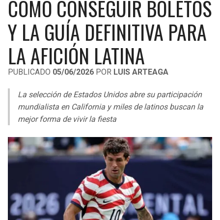
CÓMO CONSEGUIR BOLETOS
LIGA DE EXPANSIÓN MX
UEFA EUROPA LEAGUE
Y LA GUÍA DEFINITIVA PARA
RAIDERS
CAVALIERS
LEAGUES CUP
UEFA CONFERENCE LEAGUE
LA AFICIÓN LATINA
MLS
CHARGERS
PISTONS
PUBLICADO
05/06/2026
POR
LUIS ARTEAGA
COPA LIBERTADORES
RAVENS
PACERS
La selección de Estados Unidos abre su participación
COPA SUDAMERICANA
BENGALS
BUCKS
mundialista en California y miles de latinos buscan la
LIGA BETPLAY
mejor forma de vivir la fiesta
BROWNS
HAWKS
OTRAS LIGAS
STEELERS
HORNETS
TEXANS
HEAT
COLTS
MAGIC