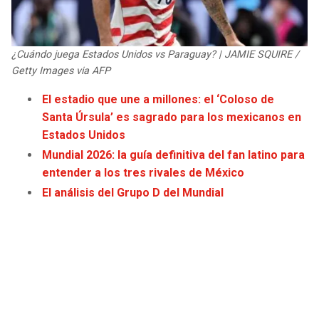
JAGUARS
WIZARDS
TITANS
WARRIORS
¿Cuándo juega Estados Unidos vs Paraguay? | JAMIE SQUIRE /
Getty Images via AFP
COWBOYS
CLIPPERS
El estadio que une a millones: el ‘Coloso de
Santa Úrsula’ es sagrado para los mexicanos en
GIANTS
LAKERS
Estados Unidos
Mundial 2026: la guía definitiva del fan latino para
EAGLES
SUNS
entender a los tres rivales de México
El análisis del Grupo D del Mundial
COMMANDERS
KINGS
CARDINALS
MAVERICKS
RAMS
ROCKETS
49ERS
GRIZZLIES