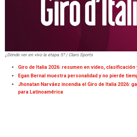
¿Dónde ver en vivo la etapa 5? | Claro Sports
Giro de Italia 2026: resumen en video, clasificación 
Egan Bernal muestra personalidad y no pierde tiempo
Jhonatan Narváez incendia el Giro de Italia 2026: g
para Latinoamérica