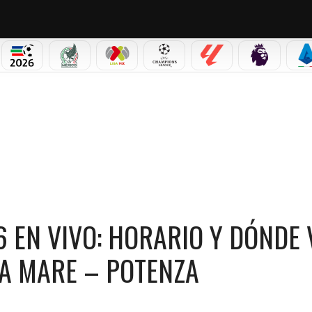
PICOS
MUNDIAL 2026
SELECCIÓN MEXICANA
LIGA MX
CHAMPIONS LEAGUE
LALIGA
PREMIER L
S
NDE VER EL RECORRIDO ENTRE PRAIA A MARE – POTENZA
26 EN VIVO: HORARIO Y DÓNDE
 A MARE – POTENZA