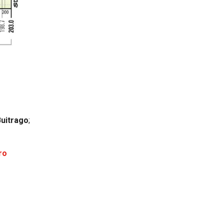
Buitrago
;
ro