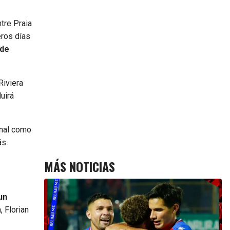
tre Praia
eros días
 de
Riviera
luirá
onal como
ás
MÁS NOTICIAS
un
 Florian