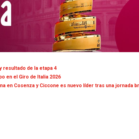
y resultado de la etapa 4
 en el Giro de Italia 2026
ana en Cosenza y Ciccone es nuevo líder tras una jornada br