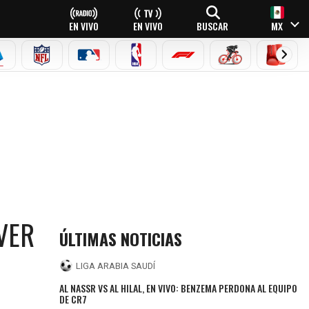
EN VIVO
EN VIVO
BUSCAR
MX
EAGUE
ERIE A
NFL
MLB
NBA
FÓRMULA 1
CICLISMO
BOXEO
 VER
ÚLTIMAS NOTICIAS
LIGA ARABIA SAUDÍ
AL NASSR VS AL HILAL, EN VIVO: BENZEMA PERDONA AL EQUIPO
DE CR7