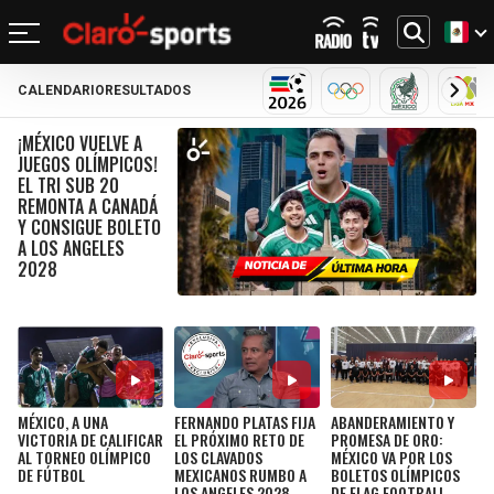
CALENDARIO
RESULTADOS
REGRESAR
REGRESAR
REGRESAR
REGRESAR
REGRESAR
REGRESAR
REGRESAR
REGRESAR
MUNDIAL 2026
OLÍMPICOS
SELECCIÓN
LIG
¡MÉXICO VUELVE A
FÚTBOL
FÚTBOL INTERNACIONAL
MOTOR
NFL
NBA
BÉISBOL
OTROS DEPORTES
ACTUALIDAD
JUEGOS OLÍMPICOS!
EL TRI SUB 20
MUNDIAL 2026
CHAMPIONS LEAGUE
FÓRMULA 1
MEXICANO
CICLISMO
TENDENCIAS
REMONTA A CANADÁ
BILLS
CELTICS
Y CONSIGUE BOLETO
A LOS ANGELES
LIGA MX
LALIGA
NASCAR
MLB
TENIS
MÚSICA
DOLPHINS
NETS
2028
SELECCIÓN MEXICANA
PREMIER LEAGUE
BOXEO
CINE Y TV
PATRIOTS
KNICKS
CONCACHAMPIONS
SERIE A
GOLF
VIDEOJUEGOS
JETS
76ERS
FÚTBOL DE ESTUFA
BUNDESLIGA
UFC
MÉXICO, A UNA
FERNANDO PLATAS FIJA
ABANDERAMIENTO Y
BRONCOS
RAPTORS
VICTORIA DE CALIFICAR
EL PRÓXIMO RETO DE
PROMESA DE ORO:
FÚTBOL FEMENIL
LIGUE 1
AL TORNEO OLÍMPICO
LOS CLAVADOS
MÉXICO VA POR LOS
DE FÚTBOL
MEXICANOS RUMBO A
BOLETOS OLÍMPICOS
LOS ANGELES 2028
DE FLAG FOOTBALL
CHIEFS
BULLS