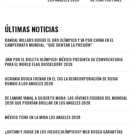
LIGA DE EXPANSIÓN MX
UEFA EUROPA LEAGUE
RAIDERS
CAVALIERS
LEAGUES CUP
UEFA CONFERENCE LEAGUE
ÚLTIMAS NOTICIAS
MLS
CHARGERS
PISTONS
RANDAL WILLARS QUIERE EL ORO OLÍMPICO Y VA POR CHINA EN EL
COPA LIBERTADORES
CAMPEONATO MUNDIAL: “QUE SIENTAN LA PRESIÓN”
RAVENS
PACERS
COPA SUDAMERICANA
¡VAN POR EL BOLETO OLÍMPICO! MÉXICO PRESENTA SU CONVOCATORIA
BENGALS
BUCKS
PARA EL WORLD FLAG DUSSELDORF 2026
LIGA BETPLAY
BROWNS
HAWKS
UCRANIA BUSCA FRENAR EN EL TAS LA REINCORPORACIÓN DE RUSIA
RUMBO A LOS ANGELES 2028
OTRAS LIGAS
STEELERS
HORNETS
DE LAMINE YAMAL A GILBERTO MORA: LAS JÓVENES FIGURAS DEL MUNDIAL
2026 QUE PODRÍAN BRILLAR EN LOS ANGELES 2028
TEXANS
HEAT
MÉXICO TIENE EN LA MIRA LOS ANGELES 2028
COLTS
MAGIC
¿OHTANI Y JUDGE EN LOS JUEGOS OLÍMPICOS? MLB BUSCA GARANTÍAS