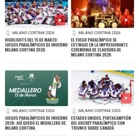
SEAHAWKS
PELICANS
BEARS
SPURS
MILANO CORTINA 2026
MILANO CORTINA 2026
HIGHLIGHTS DEL 15 DE MARZO:
EL FUEGO PARALÍMPICO SE
JUEGOS PARALÍMPICOS DE INVIERNO
EXTINGUE EN LA IMPRESIONANTE
LIONS
NUGGETS
MILANO CORTINA 2026
CEREMONIA DE CLAUSURA DE
MILANO CORTINA 2026
PACKERS
TIMBERWOLVES
VIKINGS
THUNDER
FALCONS
TRAIL BLAZERS
PANTHERS
JAZZ
MILANO CORTINA 2026
MILANO CORTINA 2026
JUEGOS PARALÍMPICOS DE INVIERNO
ESTADOS UNIDOS, PENTACAMPEÓN
2026: ASÍ QUEDÓ EL MEDALLERO DE
DEL HOCKEY PARALÍMPICO CON
SAINTS
MILANO CORTINA
TRIUNFO SOBRE CANADÁ