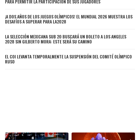
PARA PERMITIR LA PARTICIPACIÓN DE SUS JUGADORES
JAGUARS
WIZARDS
¡A DOS AÑOS DE LOS JUEGOS OLÍMPICOS! EL MUNDIAL 2026 MUESTRA LOS
DESAFÍOS A SUPERAR PARA LA2028
TITANS
WARRIORS
LA SELECCIÓN MEXICANA SUB 20 BUSCARÁ UN BOLETO A LOS ANGELES
COWBOYS
CLIPPERS
2028 SIN GILBERTO MORA: ESTE SERÁ SU CAMINO
GIANTS
LAKERS
EL COI LEVANTA TEMPORALMENTE LA SUSPENSIÓN DEL COMITÉ OLÍMPICO
RUSO
EAGLES
SUNS
COMMANDERS
KINGS
CARDINALS
MAVERICKS
RAMS
ROCKETS
49ERS
GRIZZLIES