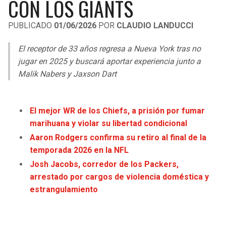
CON LOS GIANTS
LIGA DE EXPANSIÓN MX
UEFA EUROPA LEAGUE
PUBLICADO
01/06/2026
POR
CLAUDIO LANDUCCI
RAIDERS
CAVALIERS
LEAGUES CUP
UEFA CONFERENCE LEAGUE
El receptor de 33 años regresa a Nueva York tras no
MLS
CHARGERS
PISTONS
jugar en 2025 y buscará aportar experiencia junto a
Malik Nabers y Jaxson Dart
COPA LIBERTADORES
RAVENS
PACERS
COPA SUDAMERICANA
BENGALS
BUCKS
El mejor WR de los Chiefs, a prisión por fumar
LIGA BETPLAY
marihuana y violar su libertad condicional
BROWNS
HAWKS
Aaron Rodgers confirma su retiro al final de la
OTRAS LIGAS
temporada 2026 en la NFL
STEELERS
HORNETS
Josh Jacobs, corredor de los Packers,
arrestado por cargos de violencia doméstica y
TEXANS
HEAT
estrangulamiento
COLTS
MAGIC