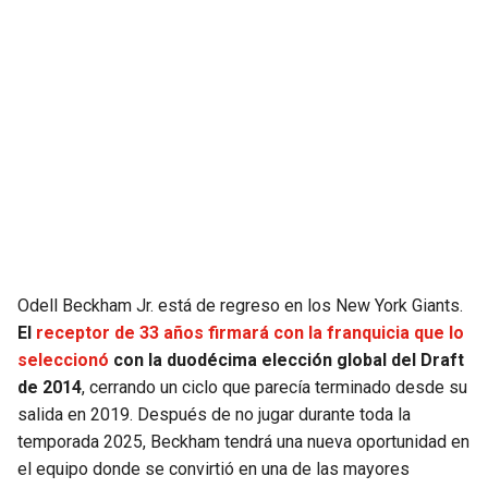
JAGUARS
WIZARDS
TITANS
WARRIORS
COWBOYS
CLIPPERS
GIANTS
LAKERS
EAGLES
SUNS
COMMANDERS
KINGS
Odell Beckham Jr. está de regreso en los New York Giants.
El
receptor de 33 años firmará con la franquicia que lo
seleccionó
con la duodécima elección global del Draft
CARDINALS
MAVERICKS
de 2014
, cerrando un ciclo que parecía terminado desde su
salida en 2019. Después de no jugar durante toda la
RAMS
ROCKETS
temporada 2025, Beckham tendrá una nueva oportunidad en
el equipo donde se convirtió en una de las mayores
49ERS
GRIZZLIES