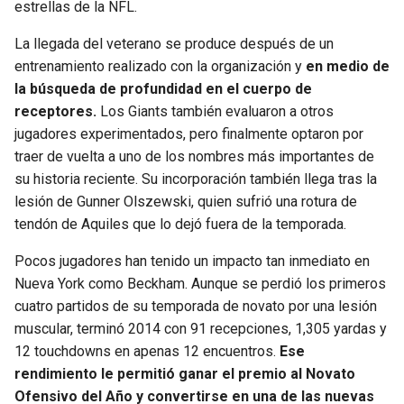
estrellas de la NFL.
SEAHAWKS
PELICANS
La llegada del veterano se produce después de un
entrenamiento realizado con la organización y
en medio de
BEARS
SPURS
la búsqueda de profundidad en el cuerpo de
receptores.
Los Giants también evaluaron a otros
LIONS
NUGGETS
jugadores experimentados, pero finalmente optaron por
traer de vuelta a uno de los nombres más importantes de
PACKERS
TIMBERWOLVES
su historia reciente. Su incorporación también llega tras la
lesión de Gunner Olszewski, quien sufrió una rotura de
VIKINGS
THUNDER
tendón de Aquiles que lo dejó fuera de la temporada.
Pocos jugadores han tenido un impacto tan inmediato en
FALCONS
TRAIL BLAZERS
Nueva York como Beckham. Aunque se perdió los primeros
cuatro partidos de su temporada de novato por una lesión
PANTHERS
JAZZ
muscular, terminó 2014 con 91 recepciones, 1,305 yardas y
12 touchdowns en apenas 12 encuentros.
Ese
SAINTS
rendimiento le permitió ganar el premio al Novato
Ofensivo del Año y convertirse en una de las nuevas