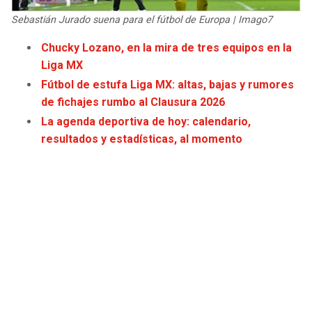
JAGUARS
WIZARDS
Sebastián Jurado suena para el fútbol de Europa | Imago7
Chucky Lozano, en la mira de tres equipos en la
TITANS
WARRIORS
Liga MX
Fútbol de estufa Liga MX: altas, bajas y rumores
COWBOYS
CLIPPERS
de fichajes rumbo al Clausura 2026
La agenda deportiva de hoy: calendario,
GIANTS
LAKERS
resultados y estadísticas, al momento
EAGLES
SUNS
COMMANDERS
KINGS
CARDINALS
MAVERICKS
RAMS
ROCKETS
49ERS
GRIZZLIES