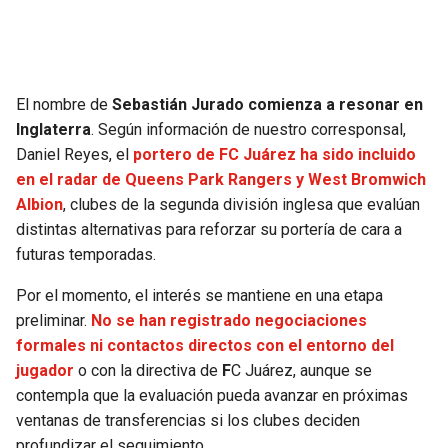
SEAHAWKS
PELICANS
BEARS
SPURS
El nombre de
Sebastián Jurado comienza a resonar en
Inglaterra
. Según información de nuestro corresponsal,
LIONS
NUGGETS
Daniel Reyes, el
portero de FC Juárez ha sido incluido
en el radar de Queens Park Rangers y West Bromwich
PACKERS
TIMBERWOLVES
Albion
, clubes de la segunda división inglesa que evalúan
distintas alternativas para reforzar su portería de cara a
VIKINGS
THUNDER
futuras temporadas.
Por el momento, el interés se mantiene en una etapa
FALCONS
TRAIL BLAZERS
preliminar.
No se han registrado negociaciones
formales ni contactos directos con el entorno del
PANTHERS
JAZZ
jugador
o con la directiva de
F
C Juárez, aunque se
contempla que la evaluación pueda avanzar en próximas
SAINTS
ventanas de transferencias si los clubes deciden
profundizar el seguimiento.