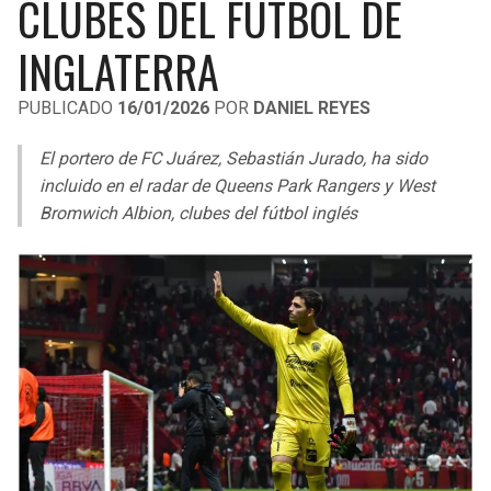
CLUBES DEL FÚTBOL DE
LIGA DE EXPANSIÓN MX
UEFA EUROPA LEAGUE
INGLATERRA
RAIDERS
CAVALIERS
LEAGUES CUP
UEFA CONFERENCE LEAGUE
PUBLICADO
16/01/2026
POR
DANIEL REYES
MLS
CHARGERS
PISTONS
El portero de FC Juárez, Sebastián Jurado, ha sido
COPA LIBERTADORES
RAVENS
PACERS
incluido en el radar de Queens Park Rangers y West
COPA SUDAMERICANA
Bromwich Albion, clubes del fútbol inglés
BENGALS
BUCKS
LIGA BETPLAY
BROWNS
HAWKS
OTRAS LIGAS
STEELERS
HORNETS
TEXANS
HEAT
COLTS
MAGIC