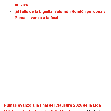
en vivo
JAGUARS
WIZARDS
¡El fallo de la Liguilla! Salomón Rondón perdona y
TITANS
WARRIORS
Pumas avanza a la final
COWBOYS
CLIPPERS
GIANTS
LAKERS
EAGLES
SUNS
COMMANDERS
KINGS
CARDINALS
MAVERICKS
RAMS
ROCKETS
Pumas avanzó a la final del Clausura 2026 de la Liga
49ERS
GRIZZLIES