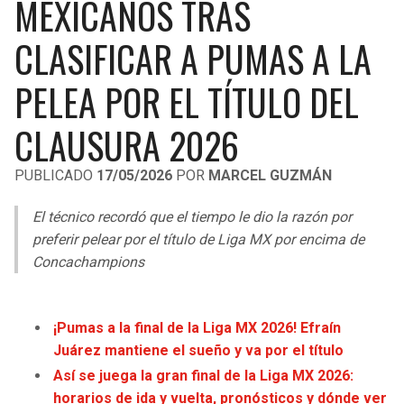
MEXICANOS TRAS
LIGA DE EXPANSIÓN MX
UEFA EUROPA LEAGUE
CLASIFICAR A PUMAS A LA
RAIDERS
CAVALIERS
LEAGUES CUP
UEFA CONFERENCE LEAGUE
PELEA POR EL TÍTULO DEL
MLS
CHARGERS
PISTONS
CLAUSURA 2026
COPA LIBERTADORES
RAVENS
PACERS
COPA SUDAMERICANA
PUBLICADO
17/05/2026
POR
MARCEL GUZMÁN
BENGALS
BUCKS
LIGA BETPLAY
El técnico recordó que el tiempo le dio la razón por
BROWNS
HAWKS
preferir pelear por el título de Liga MX por encima de
OTRAS LIGAS
Concachampions
STEELERS
HORNETS
TEXANS
HEAT
¡Pumas a la final de la Liga MX 2026! Efraín
Juárez mantiene el sueño y va por el título
COLTS
MAGIC
Así se juega la gran final de la Liga MX 2026:
horarios de ida y vuelta, pronósticos y dónde ver