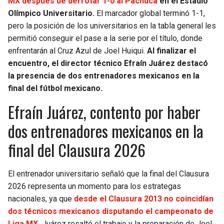
MX después de derrotar 1-0 al Pachuca
en el Estadio
Olímpico Universitario.
El marcador global terminó 1-1,
SEAHAWKS
PELICANS
pero la posición de los universitarios en la tabla general les
permitió conseguir el pase a la serie por el título, donde
BEARS
SPURS
enfrentarán al Cruz Azul de Joel Huiqui.
Al finalizar el
encuentro, el director técnico Efraín Juárez destacó
LIONS
NUGGETS
la presencia de dos entrenadores mexicanos en la
final del fútbol mexicano.
PACKERS
TIMBERWOLVES
Efraín Juárez, contento por haber
VIKINGS
THUNDER
dos entrenadores mexicanos en la
final del Clausura 2026
FALCONS
TRAIL BLAZERS
El entrenador universitario señaló que la final del Clausura
PANTHERS
JAZZ
2026 representa un momento para los estrategas
nacionales, ya que
desde el Clausura 2013 no coincidían
SAINTS
dos técnicos mexicanos disputando el campeonato de
Liga MX.
Juárez resaltó el trabajo y la preparación de Joel