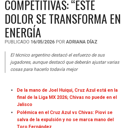
COMPETITIVAS: “ESTE
LIGA DE EXPANSIÓN MX
UEFA EUROPA LEAGUE
DOLOR SE TRANSFORMA EN
RAIDERS
CAVALIERS
LEAGUES CUP
UEFA CONFERENCE LEAGUE
ENERGÍA
MLS
CHARGERS
PISTONS
PUBLICADO
16/05/2026
POR
ADRIANA DÍAZ
COPA LIBERTADORES
RAVENS
PACERS
El técnico argentino destacó el esfuerzo de sus
COPA SUDAMERICANA
BENGALS
BUCKS
jugadores, aunque destacó que deberán ajustar varias
LIGA BETPLAY
cosas para hacerlo todavía mejor
BROWNS
HAWKS
OTRAS LIGAS
STEELERS
HORNETS
De la mano de Joel Huiqui, Cruz Azul está en la
final de la Liga MX 2026; Chivas no puede en el
TEXANS
HEAT
Jalisco
Polémica en el Cruz Azul vs Chivas: Piovi se
COLTS
MAGIC
salva de la expulsión y no se marca mano del
Toro Fernández