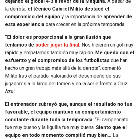
dejando el global 4-3 a favor de la Máquina.
A pesar de
la derrota,
el técnico Gabriel Milito destacó el
SEAHAWKS
PELICANS
compromiso del equipo
y la importancia de
aprender de
esta experiencia
para crecer en la próxima temporada.
BEARS
SPURS
“El dolor es proporcional a la gran ilusión que
LIONS
NUGGETS
teníamos de
poder jugar la final
.
Nos hicieron un gol muy
rápido y empatamos también muy rápido.
Me quedo con el
esfuerzo y el compromiso de los futbolistas
que han
PACKERS
TIMBERWOLVES
hecho un gran trabajo más allá de la derrota”, comentó
Milito tras el partido, valorando el desempeño de sus
VIKINGS
THUNDER
jugadores a lo largo del torneo y en la serie frente a Cruz
Azul.
FALCONS
TRAIL BLAZERS
El entrenador subrayó que, aunque el resultado no fue
PANTHERS
JAZZ
favorable, el equipo mantuvo un comportamiento
constante durante toda la temporada:
“El campeonato
SAINTS
fue muy bueno y la liguilla fue muy buena.
Siento que el
equipo en todo momento compitió muy bien…
La