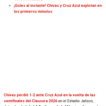
JAGUARS
WIZARDS
¡Goles al instante! Chivas y Cruz Azul explotan en
los primeros minutos
TITANS
WARRIORS
COWBOYS
CLIPPERS
GIANTS
LAKERS
EAGLES
SUNS
COMMANDERS
KINGS
CARDINALS
MAVERICKS
RAMS
ROCKETS
Chivas perdió 1-2 ante Cruz Azul en la vuelta de las
semifinales del Clausura 2026
en el Estadio Jalisco,
49ERS
GRIZZLIES