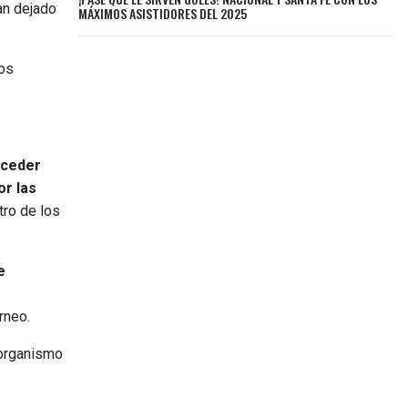
an dejado
MÁXIMOS ASISTIDORES DEL 2025
los
 ceder
or las
tro de los
e
rneo.
 organismo