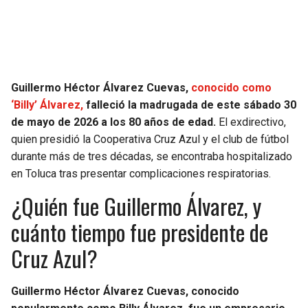
SEAHAWKS
PELICANS
BEARS
SPURS
Guillermo Héctor Álvarez Cuevas,
conocido como
LIONS
NUGGETS
‘Billy’ Álvarez,
falleció la madrugada de este sábado 30
de mayo de 2026 a los 80 años de edad.
El exdirectivo,
PACKERS
TIMBERWOLVES
quien presidió la Cooperativa Cruz Azul y el club de fútbol
durante más de tres décadas, se encontraba hospitalizado
VIKINGS
THUNDER
en Toluca tras presentar complicaciones respiratorias.
¿Quién fue Guillermo Álvarez, y
FALCONS
TRAIL BLAZERS
cuánto tiempo fue presidente de
PANTHERS
JAZZ
Cruz Azul?
SAINTS
Guillermo Héctor Álvarez Cuevas, conocido