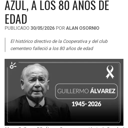
AZUL, A LOS 80 AÑOS DE
LIGA DE EXPANSIÓN MX
UEFA EUROPA LEAGUE
EDAD
RAIDERS
CAVALIERS
LEAGUES CUP
UEFA CONFERENCE LEAGUE
PUBLICADO
30/05/2026
POR
ALAN OSORNIO
MLS
CHARGERS
PISTONS
El histórico directivo de la Cooperativa y del club
COPA LIBERTADORES
RAVENS
PACERS
cementero falleció a los 80 años de edad
COPA SUDAMERICANA
BENGALS
BUCKS
LIGA BETPLAY
BROWNS
HAWKS
OTRAS LIGAS
STEELERS
HORNETS
TEXANS
HEAT
COLTS
MAGIC