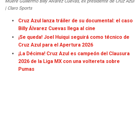
Muere Guillermo Billy Álvarez Cuevas, ex presidente de Cruz Azul
JAGUARS
WIZARDS
| Claro Sports
Cruz Azul lanza tráiler de su documental: el caso
TITANS
WARRIORS
Billy Álvarez Cuevas llega al cine
¡Se queda! Joel Huiqui seguirá como técnico de
COWBOYS
CLIPPERS
Cruz Azul para el Apertura 2026
¡La Décima! Cruz Azul es campeón del Clausura
GIANTS
LAKERS
2026 de la Liga MX con una voltereta sobre
Pumas
EAGLES
SUNS
COMMANDERS
KINGS
CARDINALS
MAVERICKS
RAMS
ROCKETS
49ERS
GRIZZLIES