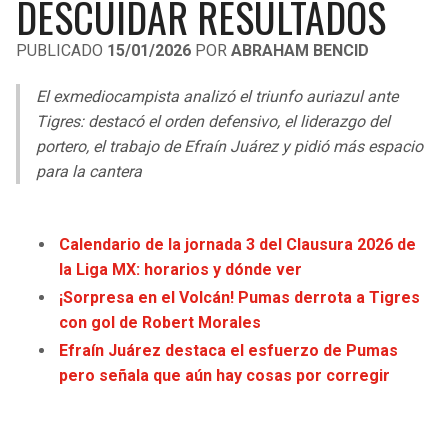
DESCUIDAR RESULTADOS
LIGA DE EXPANSIÓN MX
UEFA EUROPA LEAGUE
PUBLICADO
15/01/2026
POR
ABRAHAM BENCID
RAIDERS
CAVALIERS
LEAGUES CUP
UEFA CONFERENCE LEAGUE
El exmediocampista analizó el triunfo auriazul ante
MLS
CHARGERS
PISTONS
Tigres: destacó el orden defensivo, el liderazgo del
portero, el trabajo de Efraín Juárez y pidió más espacio
COPA LIBERTADORES
RAVENS
PACERS
para la cantera
COPA SUDAMERICANA
BENGALS
BUCKS
LIGA BETPLAY
Calendario de la jornada 3 del Clausura 2026 de
BROWNS
HAWKS
la Liga MX: horarios y dónde ver
OTRAS LIGAS
¡Sorpresa en el Volcán! Pumas derrota a Tigres
STEELERS
HORNETS
con gol de Robert Morales
Efraín Juárez destaca el esfuerzo de Pumas
TEXANS
HEAT
pero señala que aún hay cosas por corregir
COLTS
MAGIC