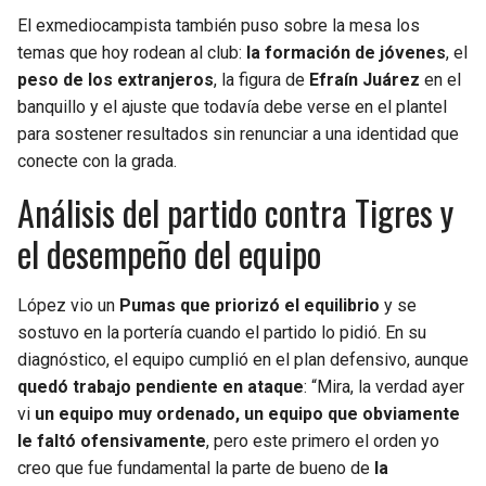
El exmediocampista también puso sobre la mesa los
SEAHAWKS
PELICANS
temas que hoy rodean al club:
la formación de jóvenes
, el
peso de los extranjeros
, la figura de
Efraín Juárez
en el
BEARS
SPURS
banquillo y el ajuste que todavía debe verse en el plantel
para sostener resultados sin renunciar a una identidad que
LIONS
NUGGETS
conecte con la grada.
Análisis del partido contra Tigres y
PACKERS
TIMBERWOLVES
el desempeño del equipo
VIKINGS
THUNDER
López vio un
Pumas que priorizó el equilibrio
y se
FALCONS
TRAIL BLAZERS
sostuvo en la portería cuando el partido lo pidió. En su
diagnóstico, el equipo cumplió en el plan defensivo, aunque
PANTHERS
JAZZ
quedó trabajo pendiente en ataque
: “Mira, la verdad ayer
vi
un equipo muy ordenado, un equipo que obviamente
SAINTS
le faltó ofensivamente
, pero este primero el orden yo
creo que fue fundamental la parte de bueno de
la