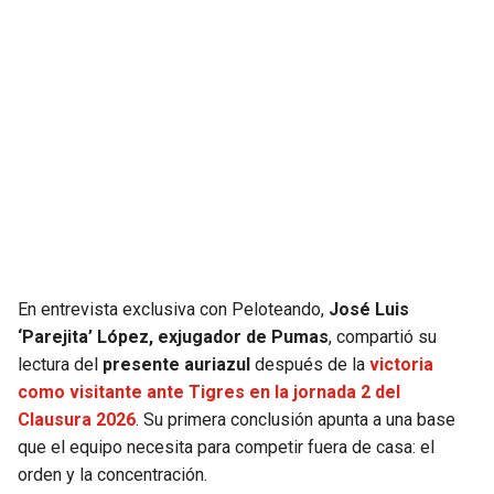
JAGUARS
WIZARDS
TITANS
WARRIORS
COWBOYS
CLIPPERS
GIANTS
LAKERS
EAGLES
SUNS
COMMANDERS
KINGS
En entrevista exclusiva con Peloteando,
José Luis
‘Parejita’ López, exjugador de Pumas
, compartió su
lectura del
presente auriazul
después de la
victoria
CARDINALS
MAVERICKS
como visitante ante Tigres en la jornada 2 del
Clausura 2026
. Su primera conclusión apunta a una base
RAMS
ROCKETS
que el equipo necesita para competir fuera de casa: el
orden y la concentración.
49ERS
GRIZZLIES