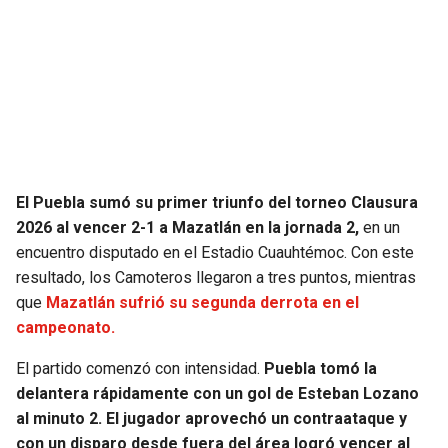
SEAHAWKS
PELICANS
BEARS
SPURS
LIONS
NUGGETS
PACKERS
TIMBERWOLVES
El Puebla sumó su primer triunfo del torneo Clausura
2026 al vencer 2-1 a Mazatlán en la jornada 2,
en un
VIKINGS
THUNDER
encuentro disputado en el Estadio Cuauhtémoc. Con este
resultado, los Camoteros llegaron a tres puntos, mientras
FALCONS
TRAIL BLAZERS
que
Mazatlán sufrió su segunda derrota en el
campeonato.
PANTHERS
JAZZ
El partido comenzó con intensidad.
Puebla tomó la
delantera rápidamente con un gol de Esteban Lozano
SAINTS
al minuto 2. El jugador aprovechó un contraataque y
con un disparo desde fuera del área logró vencer al