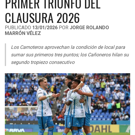
PRIMER TRIUNFO DEL
LIGA DE EXPANSIÓN MX
UEFA EUROPA LEAGUE
CLAUSURA 2026
RAIDERS
CAVALIERS
LEAGUES CUP
UEFA CONFERENCE LEAGUE
PUBLICADO
13/01/2026
POR
JORGE ROLANDO
MLS
CHARGERS
PISTONS
MARRÓN VÉLEZ
COPA LIBERTADORES
RAVENS
PACERS
Los Camoteros aprovechan la condición de local para
sumar sus primeros tres puntos; los Cañoneros hilan su
COPA SUDAMERICANA
segundo tropiezo consecutivo
BENGALS
BUCKS
LIGA BETPLAY
BROWNS
HAWKS
OTRAS LIGAS
STEELERS
HORNETS
TEXANS
HEAT
COLTS
MAGIC