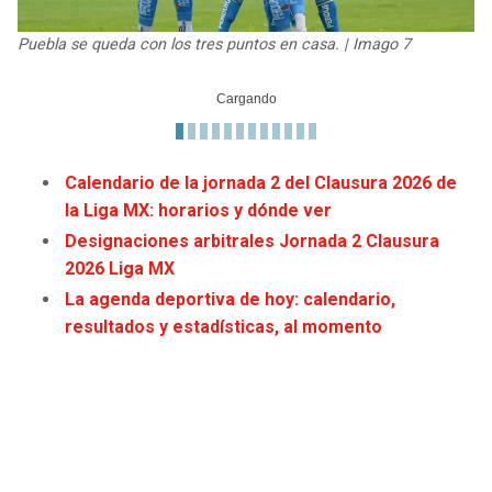
JAGUARS
WIZARDS
Puebla se queda con los tres puntos en casa. | Imago 7
TITANS
WARRIORS
COWBOYS
CLIPPERS
Calendario de la jornada 2 del Clausura 2026 de
GIANTS
LAKERS
la Liga MX: horarios y dónde ver
Designaciones arbitrales Jornada 2 Clausura
EAGLES
SUNS
2026 Liga MX
La agenda deportiva de hoy: calendario,
COMMANDERS
KINGS
resultados y estadísticas, al momento
CARDINALS
MAVERICKS
RAMS
ROCKETS
49ERS
GRIZZLIES