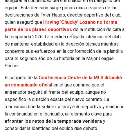
asegurar la continuidad del entrenador en el banquillo del
equipo. Esta decisión surge pocos días después de las
SEAHAWKS
PELICANS
declaraciones de Tyler Heaps, director deportivo del club,
quien aseguró que
Hirving ‘Chucky’ Lozano no forma
BEARS
SPURS
parte de los planes deportivos
de la institución de cara a
la temporada 2026. La medida refleja la intención del club
LIONS
NUGGETS
de mantener estabilidad en la dirección técnica mientras
concentra sus esfuerzos en la conformación de la plantilla
PACKERS
TIMBERWOLVES
para el segundo año de su historia en la Major League
Soccer.
VIKINGS
THUNDER
El conjunto de la
Conferencia Oeste de la MLS difundió
un comunicado oficial
en el que confirma que el
FALCONS
TRAIL BLAZERS
entrenador seguirá al frente del equipo, aunque no
especificó la duración exacta del nuevo contrato. La
PANTHERS
JAZZ
renovación brinda solidez al proyecto deportivo y mantiene
la continuidad en el banquillo, un elemento clave para
SAINTS
afrontar los retos de la temporada venidera
y
consolidar la identidad del equipo que debutó