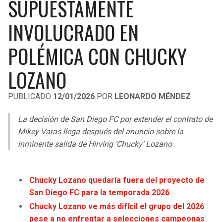
SUPUESTAMENTE
LIGA DE EXPANSIÓN MX
UEFA EUROPA LEAGUE
INVOLUCRADO EN
RAIDERS
CAVALIERS
LEAGUES CUP
UEFA CONFERENCE LEAGUE
POLÉMICA CON CHUCKY
MLS
CHARGERS
PISTONS
LOZANO
COPA LIBERTADORES
RAVENS
PACERS
COPA SUDAMERICANA
PUBLICADO
12/01/2026
POR
LEONARDO MÉNDEZ
BENGALS
BUCKS
LIGA BETPLAY
La decisión de San Diego FC por extender el contrato de
BROWNS
HAWKS
Mikey Varas llega después del anuncio sobre la
OTRAS LIGAS
inminente salida de Hirving ‘Chucky’ Lozano
STEELERS
HORNETS
TEXANS
HEAT
Chucky Lozano quedaría fuera del proyecto de
San Diego FC para la temporada 2026
COLTS
MAGIC
Chucky Lozano ve más difícil el grupo del 2026
pese a no enfrentar a selecciones campeonas