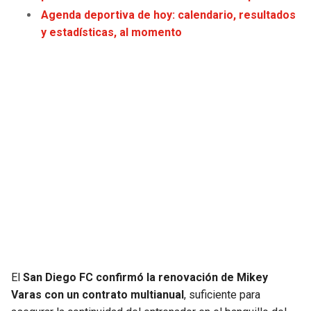
JAGUARS
WIZARDS
Agenda deportiva de hoy: calendario, resultados
y estadísticas, al momento
TITANS
WARRIORS
COWBOYS
CLIPPERS
GIANTS
LAKERS
EAGLES
SUNS
COMMANDERS
KINGS
CARDINALS
MAVERICKS
RAMS
ROCKETS
El
San Diego FC confirmó la renovación de Mikey
Varas con un contrato multianual
, suficiente para
49ERS
GRIZZLIES