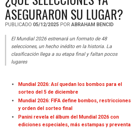
LIGA DE EXPANSIÓN MX
UEFA EUROPA LEAGUE
ASEGURARON SU LUGAR?
RAIDERS
CAVALIERS
LEAGUES CUP
UEFA CONFERENCE LEAGUE
PUBLICADO
05/12/2025
POR
ABRAHAM BENCID
MLS
CHARGERS
PISTONS
El Mundial 2026 estrenará un formato de 48
COPA LIBERTADORES
selecciones, un hecho inédito en la historia. La
RAVENS
PACERS
clasificación llega a su etapa final y faltan pocos
COPA SUDAMERICANA
lugares
BENGALS
BUCKS
LIGA BETPLAY
BROWNS
HAWKS
Mundial 2026: Así quedan los bombos para el
OTRAS LIGAS
sorteo del 5 de diciembre
STEELERS
HORNETS
Mundial 2026: FIFA define bombos, restricciones
y orden del sorteo final
TEXANS
HEAT
Panini revela el álbum del Mundial 2026 con
ediciones especiales, más estampas y preventa
COLTS
MAGIC