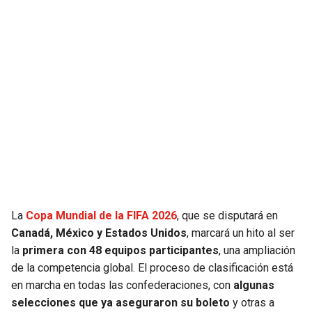
JAGUARS
WIZARDS
TITANS
WARRIORS
COWBOYS
CLIPPERS
GIANTS
LAKERS
EAGLES
SUNS
COMMANDERS
KINGS
La
Copa Mundial de la FIFA 2026
, que se disputará en
CARDINALS
MAVERICKS
Canadá, México y Estados Unidos
, marcará un hito al ser
la
primera con 48 equipos participantes
, una ampliación
RAMS
ROCKETS
de la competencia global. El proceso de clasificación está
en marcha en todas las confederaciones, con
algunas
selecciones que ya aseguraron su boleto
y otras a
49ERS
GRIZZLIES