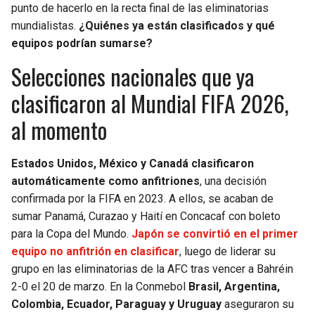
punto de hacerlo en la recta final de las eliminatorias
mundialistas.
¿Quiénes ya están clasificados y qué
SEAHAWKS
PELICANS
equipos podrían sumarse?
BEARS
SPURS
Selecciones nacionales que ya
clasificaron al Mundial FIFA 2026,
LIONS
NUGGETS
al momento
PACKERS
TIMBERWOLVES
Estados Unidos, México y Canadá clasificaron
VIKINGS
THUNDER
automáticamente como anfitriones
, una decisión
confirmada por la FIFA en 2023. A ellos, se acaban de
FALCONS
TRAIL BLAZERS
sumar Panamá, Curazao y Haití en Concacaf con boleto
para la Copa del Mundo.
Japón se convirtió en el primer
PANTHERS
JAZZ
equipo no anfitrión en clasificar
, luego de liderar su
grupo en las eliminatorias de la AFC tras vencer a Bahréin
SAINTS
2-0 el 20 de marzo. En la Conmebol
Brasil, Argentina,
Colombia, Ecuador, Paraguay y Uruguay
aseguraron su