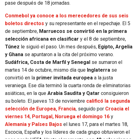
BUCCANEERS
pase después de 18 jornadas.
Conmebol ya conoce a los merecedores de sus seis
boletos directos
y su representante en el repechaje. El 5
de septiembre,
Marruecos se convirtió en la primera
selección africana en clasificar
y el 8 de septiembre,
Túnez
le siguió el paso. Un mes después,
Egipto, Argelia
y Ghana
se apuntaron a la cita del próximo verano.
Sudáfrica, Costa de Marfil y Senegal
se sumaron el
martes 14 de octubre, mismo día que
Inglaterra
se
convirtió en la
primer invitada europea
a la justa
veraniega. Ese día terminó la cuarta ronda de eliminatorias
asiáticas, en la que
Arabia Saudita y Qatar
consiguieron
su boleto. El jueves 13 de noviembre
calificó la segunda
selección de Europea,
Francia
, seguido por
Croacia el
viernes 14
,
Portugal, Noruega el domingo 16
y
Alemania y Países Bajos
el lunes 17, para el martes 18,
Escocia, España y los líderes de cada grupo obtuvieron el