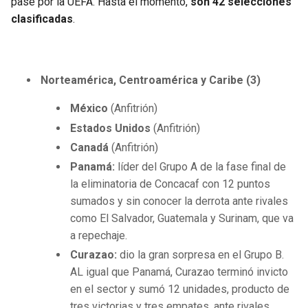
pase por la UEFA. Hasta el momento,
son 42 selecciones
clasificadas
.
Norteamérica, Centroamérica y Caribe (3)
México
(Anfitrión)
Estados Unidos
(Anfitrión)
Canadá
(Anfitrión)
Panamá:
líder del Grupo A de la fase final de
la eliminatoria de Concacaf con 12 puntos
sumados y sin conocer la derrota ante rivales
como El Salvador, Guatemala y Surinam, que va
a repechaje.
Curazao:
dio la gran sorpresa en el Grupo B.
AL igual que Panamá, Curazao terminó invicto
en el sector y sumó 12 unidades, producto de
tres victorias y tres empates, ante rivales