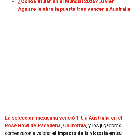
¿Ochoa titular en el Mundial 2026? Javier
JAGUARS
WIZARDS
Aguirre le abre la puerta tras vencer a Australia
TITANS
WARRIORS
COWBOYS
CLIPPERS
GIANTS
LAKERS
EAGLES
SUNS
COMMANDERS
KINGS
CARDINALS
MAVERICKS
La selección mexicana venció 1-0 a Australia en el
RAMS
ROCKETS
Rose Bowl de Pasadena, California
,
y los jugadores
comenzaron a valorar
el impacto de la victoria en su
49ERS
GRIZZLIES