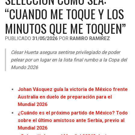
LIGA DE EXPANSIÓN MX
UEFA EUROPA LEAGUE
“CUANDO ME TOQUE Y LOS
RAIDERS
CAVALIERS
LEAGUES CUP
UEFA CONFERENCE LEAGUE
MINUTOS QUE ME TOQUEN”
MLS
CHARGERS
PISTONS
PUBLICADO
31/05/2026
POR
RAMIRO RAMIREZ
COPA LIBERTADORES
RAVENS
PACERS
César Huerta asegura sentirse privilegiado de poder
COPA SUDAMERICANA
pelear por un lugar en la lista final rumbo a la Copa del
BENGALS
BUCKS
Mundo 2026
LIGA BETPLAY
BROWNS
HAWKS
OTRAS LIGAS
Johan Vásquez guía la victoria de México frente
STEELERS
HORNETS
Australia en duelo de preparación para el
Mundial 2026
TEXANS
HEAT
¿Cuándo es el próximo partido de México? Todo
sobre el último amistoso ante Serbia, previo al
COLTS
MAGIC
Mundial 2026