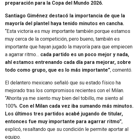
preparación para la Copa del Mundo 2026.
SEAHAWKS
PELICANS
Santiago Giménez destacó la importancia de que la
mayoría del plantel haya tenido minutos en cancha.
BEARS
SPURS
“Esta victoria es muy importante también porque estamos
muy cerca de la competición, pero bueno, también es
LIONS
NUGGETS
importante que hayan jugado la mayoría para que empiecen
a agarrar ritmo…
cada partido es un poco mejor y nada,
PACKERS
TIMBERWOLVES
ahí estamos entrenando cada día para mejorar, sobre
todo como grupo, que es lo más importante”
, comentó.
VIKINGS
THUNDER
El delantero mexicano señaló que su estado físico ha
mejorado tras los compromisos recientes con el Milan.
FALCONS
TRAIL BLAZERS
“Ahorita ya me siento muy bien del tobillo, me siento al
100%.
Con el Milan cada vez iba sumando más minutos.
PANTHERS
JAZZ
Los últimos tres partidos acabé jugando de titular,
entonces fue muy importante para agarrar ritmo”
,
SAINTS
explicó, resaltando que su condición le permite aportar al
equipo.