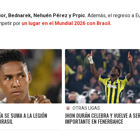
ior, Bednarek, Nehuén Pérez y Prpic.
Además, el regreso a E
mpetir por
un lugar en el Mundial 2026 con Brasil.
S
OTRAS LIGAS
A SE SUMA A LA LEGIÓN
JHON DURÁN CELEBRA Y VUELVE A SE
BRASIL
IMPORTANTE EN FENERBAHCE