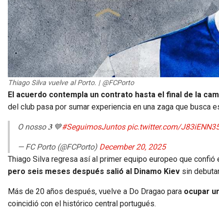
Thiago Silva vuelve al Porto. | @FCPorto
El acuerdo contempla un contrato hasta el final de la c
del club pasa por sumar experiencia en una zaga que busca es
O nosso 𝟑 💙
#SeguimosJuntos
pic.twitter.com/J83iENN3
— FC Porto (@FCPorto)
December 20, 2025
Thiago Silva regresa así al primer equipo europeo que confió e
pero seis meses después salió al Dinamo Kiev
sin debutar
Más de 20 años después, vuelve a Do Dragao para
ocupar un
coincidió con el histórico central portugués.