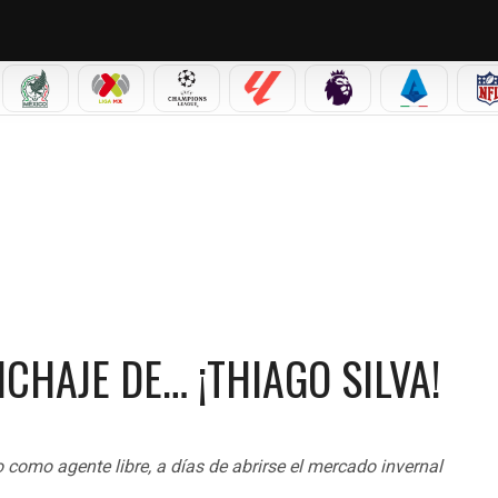
IAL 2026
SELECCIÓN MEXICANA
LIGA MX
CHAMPIONS LEAGUE
LALIGA
PREMIER LEAGUE
SERIE A
¡THIAGO SILVA!
CHAJE DE… ¡THIAGO SILVA!
 como agente libre, a días de abrirse el mercado invernal