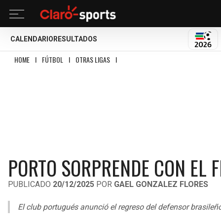
CALENDARIO
RESULTADOS
MUND
HOME
I
FÚTBOL
I
OTRAS LIGAS
I
PORTO SORPRENDE CON EL FICHAJE DE… 
PORTO SORPRENDE CON EL FI
PUBLICADO
20/12/2025
POR
GAEL GONZALEZ FLORES
El club portugués anunció el regreso del defensor brasileño