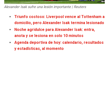
JAGUARS
WIZARDS
Alexander Isak sufre una lesión importante | Reuters
Triunfo costoso: Liverpool vence al Tottenham a
TITANS
WARRIORS
domicilio, pero Alexander Isak termina lesionado
Noche agridulce para Alexander Isak: entra,
COWBOYS
CLIPPERS
anota y se lesiona en solo 10 minutos
Agenda deportiva de hoy: calendario, resultados
GIANTS
LAKERS
y estadísticas, al momento
EAGLES
SUNS
COMMANDERS
KINGS
CARDINALS
MAVERICKS
RAMS
ROCKETS
49ERS
GRIZZLIES