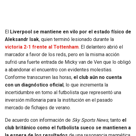
SEAHAWKS
PELICANS
BEARS
SPURS
El
Liverpool se mantiene en vilo por el estado físico de
Aleksandr Isak
, quien terminó lesionado durante la
LIONS
NUGGETS
victoria 2-1 frente al Tottenham
. El delantero abrió el
marcador a favor de los reds, pero en la misma acción
PACKERS
TIMBERWOLVES
sufrió una fuerte entrada de Micky van de Ven que lo obligó
a abandonar el encuentro con evidentes molestias.
VIKINGS
THUNDER
Conforme transcurren las horas,
el club aún no cuenta
con un diagnóstico oficial
, lo que incrementa la
FALCONS
TRAIL BLAZERS
incertidumbre en torno al futbolista que representó una
inversión millonaria para la institución en el pasado
PANTHERS
JAZZ
mercado de fichajes de verano.
De acuerdo con información de
Sky Sports News,
tanto
el
SAINTS
club británico como el futbolista sueco se mantienen a
la espera de los resultados
de una resonancia magnética