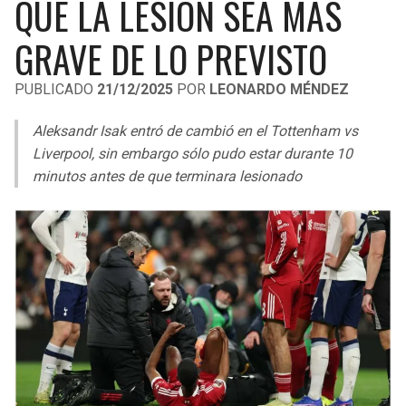
QUE LA LESIÓN SEA MÁS
LIGA DE EXPANSIÓN MX
UEFA EUROPA LEAGUE
GRAVE DE LO PREVISTO
RAIDERS
CAVALIERS
LEAGUES CUP
UEFA CONFERENCE LEAGUE
PUBLICADO
21/12/2025
POR
LEONARDO MÉNDEZ
MLS
CHARGERS
PISTONS
Aleksandr Isak entró de cambió en el Tottenham vs
COPA LIBERTADORES
RAVENS
PACERS
Liverpool, sin embargo sólo pudo estar durante 10
COPA SUDAMERICANA
minutos antes de que terminara lesionado
BENGALS
BUCKS
LIGA BETPLAY
BROWNS
HAWKS
OTRAS LIGAS
STEELERS
HORNETS
TEXANS
HEAT
COLTS
MAGIC