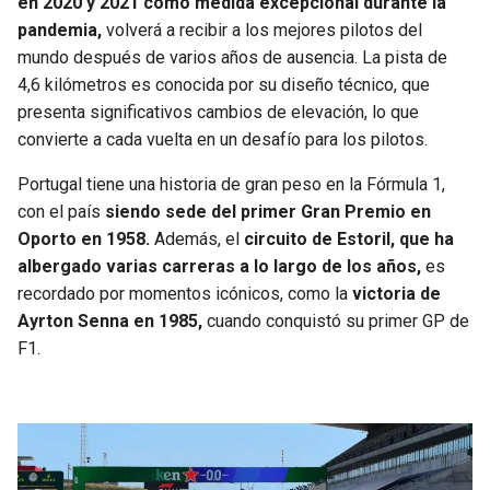
en 2020 y 2021 como medida excepcional durante la
pandemia,
volverá a recibir a los mejores pilotos del
SEAHAWKS
PELICANS
mundo después de varios años de ausencia. La pista de
4,6 kilómetros es conocida por su diseño técnico, que
BEARS
SPURS
presenta significativos cambios de elevación, lo que
convierte a cada vuelta en un desafío para los pilotos.
LIONS
NUGGETS
Portugal tiene una historia de gran peso en la Fórmula 1,
con el país
siendo sede del primer Gran Premio en
PACKERS
TIMBERWOLVES
Oporto en 1958.
Además, el
circuito de Estoril, que ha
albergado varias carreras a lo largo de los años,
es
VIKINGS
THUNDER
recordado por momentos icónicos, como la
victoria de
Ayrton Senna en 1985,
cuando conquistó su primer GP de
FALCONS
TRAIL BLAZERS
F1.
PANTHERS
JAZZ
SAINTS