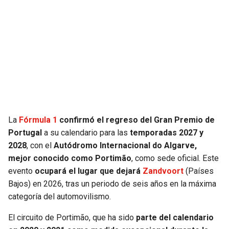
JAGUARS
WIZARDS
TITANS
WARRIORS
COWBOYS
CLIPPERS
GIANTS
LAKERS
EAGLES
SUNS
La
Fórmula 1
confirmó el regreso del Gran Premio de
Portugal
a su calendario para las
temporadas 2027 y
COMMANDERS
KINGS
2028
, con el
Autódromo Internacional do Algarve,
mejor conocido como Portimão
, como sede oficial. Este
CARDINALS
MAVERICKS
evento
ocupará el lugar que dejará
Zandvoort
(Países
Bajos) en 2026, tras un periodo de seis años en la máxima
RAMS
ROCKETS
categoría del automovilismo.
El circuito de Portimão, que ha sido
parte del calendario
49ERS
GRIZZLIES