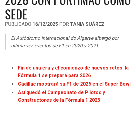
LIGA DE EXPANSIÓN MX
UEFA EUROPA LEAGUE
SEDE
RAIDERS
CAVALIERS
LEAGUES CUP
UEFA CONFERENCE LEAGUE
PUBLICADO
16/12/2025
POR
TANIA SUÁREZ
MLS
CHARGERS
PISTONS
El Autódromo Internacional do Algarve albergó por
COPA LIBERTADORES
última vez eventos de F1 en 2020 y 2021
RAVENS
PACERS
COPA SUDAMERICANA
BENGALS
BUCKS
Fin de una era y el comienzo de nuevos retos: la
LIGA BETPLAY
Fórmula 1 se prepara para 2026
BROWNS
HAWKS
Cadillac mostrará su F1 de 2026 en el Super Bowl
OTRAS LIGAS
Así quedó el Campeonato de Pilotos y
STEELERS
HORNETS
Constructores de la Fórmula 1 2025
TEXANS
HEAT
COLTS
MAGIC