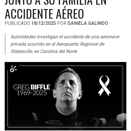
LIGA DE EXPANSIÓN MX
UEFA EUROPA LEAGUE
ACCIDENTE AÉREO
RAIDERS
CAVALIERS
LEAGUES CUP
UEFA CONFERENCE LEAGUE
PUBLICADO
18/12/2025
POR
DANIELA GALINDO
MLS
CHARGERS
PISTONS
Autoridades investigan el accidente de una aeronave
COPA LIBERTADORES
privada ocurrido en el Aeropuerto Regional de
RAVENS
PACERS
Statesville, en Carolina del Norte
COPA SUDAMERICANA
BENGALS
BUCKS
LIGA BETPLAY
BROWNS
HAWKS
OTRAS LIGAS
STEELERS
HORNETS
TEXANS
HEAT
COLTS
MAGIC