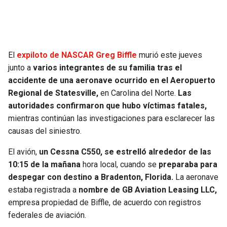
SEAHAWKS
PELICANS
BEARS
SPURS
El
expiloto de NASCAR Greg Biffle
murió este jueves
junto a
varios integrantes de su familia tras el
LIONS
NUGGETS
accidente de una aeronave ocurrido en el Aeropuerto
Regional de Statesville,
en Carolina del Norte.
Las
PACKERS
TIMBERWOLVES
autoridades confirmaron que hubo víctimas fatales,
mientras continúan las investigaciones para esclarecer las
VIKINGS
THUNDER
causas del siniestro.
FALCONS
TRAIL BLAZERS
El avión,
un Cessna C550, se estrelló alrededor de las
10:15 de la mañana
hora local, cuando se
preparaba para
despegar con destino a Bradenton, Florida.
La aeronave
PANTHERS
JAZZ
estaba registrada a
nombre de GB Aviation Leasing LLC,
empresa propiedad de Biffle, de acuerdo con registros
SAINTS
federales de aviación.