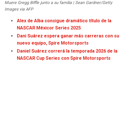
Muere Gregg Biffle junto a su familia | Sean Gardner/Getty
JAGUARS
WIZARDS
Images via AFP
TITANS
WARRIORS
Alex de Alba consigue dramático título de la
NASCAR Méxicor Series 2025
COWBOYS
CLIPPERS
Dani Suárez espera ganar más carreras con su
nuevo equipo, Spire Motorsports
GIANTS
LAKERS
Daniel Suárez correrá la temporada 2026 de la
NASCAR Cup Series con Spire Motorsports
EAGLES
SUNS
COMMANDERS
KINGS
CARDINALS
MAVERICKS
RAMS
ROCKETS
49ERS
GRIZZLIES