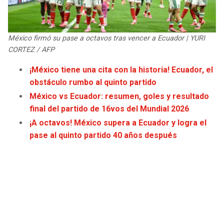
JAGUARS
WIZARDS
TITANS
WARRIORS
México firmó su pase a octavos tras vencer a Ecuador | YURI
CORTEZ / AFP
COWBOYS
CLIPPERS
¡México tiene una cita con la historia! Ecuador, el
obstáculo rumbo al quinto partido
GIANTS
LAKERS
México vs Ecuador: resumen, goles y resultado
final del partido de 16vos del Mundial 2026
EAGLES
SUNS
¡A octavos! México supera a Ecuador y logra el
pase al quinto partido 40 años después
COMMANDERS
KINGS
CARDINALS
MAVERICKS
RAMS
ROCKETS
49ERS
GRIZZLIES