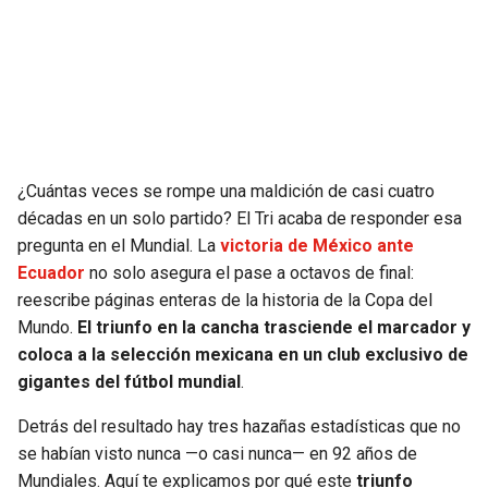
SEAHAWKS
PELICANS
BEARS
SPURS
LIONS
NUGGETS
¿Cuántas veces se rompe una maldición de casi cuatro
PACKERS
TIMBERWOLVES
décadas en un solo partido? El Tri acaba de responder esa
pregunta en el Mundial. La
victoria de México ante
VIKINGS
THUNDER
Ecuador
no solo asegura el pase a octavos de final:
reescribe páginas enteras de la historia de la Copa del
FALCONS
TRAIL BLAZERS
Mundo.
El triunfo en la cancha trasciende el marcador y
coloca a la selección mexicana en un club exclusivo de
gigantes del fútbol mundial
.
PANTHERS
JAZZ
Detrás del resultado hay tres hazañas estadísticas que no
SAINTS
se habían visto nunca —o casi nunca— en 92 años de
Mundiales. Aquí te explicamos por qué este
triunfo