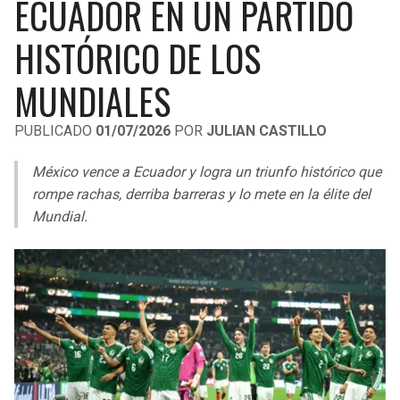
ECUADOR EN UN PARTIDO
LIGA DE EXPANSIÓN MX
UEFA EUROPA LEAGUE
HISTÓRICO DE LOS
RAIDERS
CAVALIERS
LEAGUES CUP
UEFA CONFERENCE LEAGUE
MUNDIALES
MLS
CHARGERS
PISTONS
PUBLICADO
01/07/2026
POR
JULIAN CASTILLO
COPA LIBERTADORES
RAVENS
PACERS
México vence a Ecuador y logra un triunfo histórico que
COPA SUDAMERICANA
BENGALS
BUCKS
rompe rachas, derriba barreras y lo mete en la élite del
LIGA BETPLAY
Mundial.
BROWNS
HAWKS
OTRAS LIGAS
STEELERS
HORNETS
TEXANS
HEAT
COLTS
MAGIC